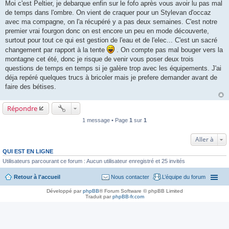
a
Moi c'est Peltier, je debarque enfin sur le fofo après vous avoir lu pas mal
g
de temps dans l'ombre. On vient de craquer pour un Stylevan d'occaz
e
avec ma compagne, on l'a récupéré y a pas deux semaines. C'est notre
premier vrai fourgon donc on est encore un peu en mode découverte,
surtout pour tout ce qui est gestion de l'eau et de l'elec... C'est un sacré
changement par rapport à la tente
. On compte pas mal bouger vers la
montagne cet été, donc je risque de venir vous poser deux trois
questions de temps en temps si je galère trop avec les équipements. J'ai
déja repéré quelques trucs à bricoler mais je prefere demander avant de
faire des bétises.
Répondre
1 message • Page
1
sur
1
Aller à
QUI EST EN LIGNE
Utilisateurs parcourant ce forum : Aucun utilisateur enregistré et 25 invités
Retour à l'accueil
Nous contacter
L’équipe du forum
Développé par
phpBB
® Forum Software © phpBB Limited
Traduit par
phpBB-fr.com