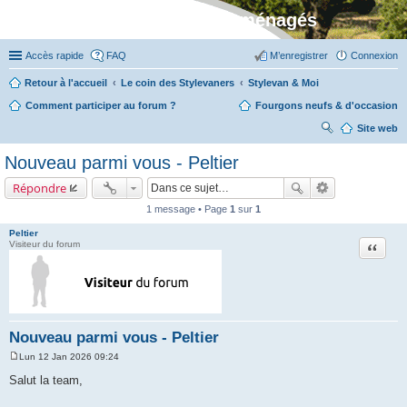
Stylevan - Vans aménagés
Accès rapide
FAQ
M’enregistrer
Connexion
Retour à l'accueil
Le coin des Stylevaners
Stylevan & Moi
Comment participer au forum ?
Fourgons neufs & d'occasion
Site web
ec
Nouveau parmi vous - Peltier
her
Répondre
ch
1 message • Page
1
sur
1
er
Peltier
Citation
Visiteur du forum
Nouveau parmi vous - Peltier
Lun 12 Jan 2026 09:24
M
e
Salut la team,
s
s