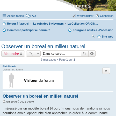
Stylevan - Vans aménagés
Accès rapide
FAQ
M’enregistrer
Connexion
Retour à l'accueil
Le coin des Stylevaners
La Collection ORIGIN (fabriquée dans notre atelier à Auxerre)
Comment participer au forum ?
Fourgons neufs & d'occasion
Site web
ec
Observer un boreal en milieu naturel
her
Répondre
ch
3 messages • Page
1
sur
1
er
Phil&Marie
Citation
Visiteur du forum
Observer un boreal en milieu naturel
Jeu 19 Aoû 2021 06:40
M
e
Intéressé par un modèle boreal (4 ou 5 ) nous nous demandions si nous
s
pourrions avoir l’opportunité d’en approcher un grâce à la communauté
s