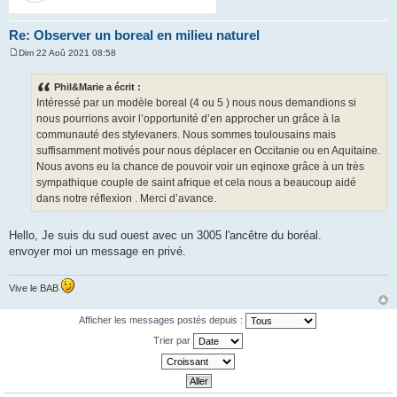
Re: Observer un boreal en milieu naturel
Dim 22 Aoû 2021 08:58
M
e
s
Phil&Marie a écrit :
s
Intéressé par un modèle boreal (4 ou 5 ) nous nous demandions si
a
g
nous pourrions avoir l’opportunité d’en approcher un grâce à la
e
communauté des stylevaners. Nous sommes toulousains mais
suffisamment motivés pour nous déplacer en Occitanie ou en Aquitaine.
Nous avons eu la chance de pouvoir voir un eqinoxe grâce à un très
sympathique couple de saint afrique et cela nous a beaucoup aidé
dans notre réflexion . Merci d’avance.
Hello, Je suis du sud ouest avec un 3005 l'ancêtre du boréal.
envoyer moi un message en privé.
Vive le BAB
Afficher les messages postés depuis :
Trier par