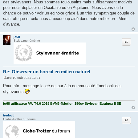
a
des stylevaners. Nous sommes toulousains mais suffisamment motivés
g
pour nous déplacer en Occitanie ou en Aquitaine. Nous avons eu la
e
chance de pouvoir voir un eqinoxe grâce à un très sympathique couple de
saint afrique et cela nous a beaucoup aidé dans notre réflexion . Merci
d’avance.
jo68
Citation
Stylevaner émérite
Re: Observer un boreal en milieu naturel
Jeu 19 Aoû 2021 13:21
M
e
Pour info : message lancé ce jour à la communauté Facebook des
s
stylevaners
s
a
g
e
jo68 utilisateur VW T6.0 2019 BVM6 4Motion 150cv Stylevan Equinox II SE
fredotiti
Citation
Globe-Trotter du forum