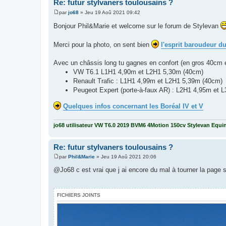
Re: futur stylvaners toulousains ?
par
jo68
»
Jeu 19 Aoû 2021 09:42
M
e
Bonjour Phil&Marie et welcome sur le forum de Stylevan
s
s
a
Merci pour la photo, on sent bien
l'esprit baroudeur d
g
e
Avec un châssis long tu gagnes en confort (en gros 40cm 
VW T6.1 L1H1 4,90m et L2H1 5,30m (40cm)
Renault Trafic : L1H1 4,99m et L2H1 5,39m (40cm)
Peugeot Expert (porte-à-faux AR) : L2H1 4,95m et 
Quelques infos concernant les Boréal IV et V
jo68 utilisateur VW T6.0 2019 BVM6 4Motion 150cv Stylevan Equin
Re: futur stylvaners toulousains ?
par
Phil&Marie
»
Jeu 19 Aoû 2021 20:06
M
e
@Jo68 c est vrai que j ai encore du mal à tourner la page s
s
s
a
g
FICHIERS JOINTS
e