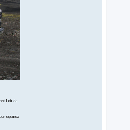
nt l air de
.
leur equinox