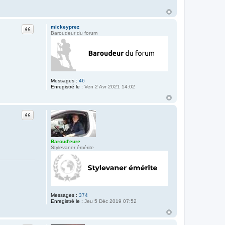
Citation
mickeyprez
Baroudeur du forum
Messages :
46
Enregistré le :
Ven 2 Avr 2021 14:02
Citation
Baroud'eure
Stylevaner émérite
Messages :
374
Enregistré le :
Jeu 5 Déc 2019 07:52