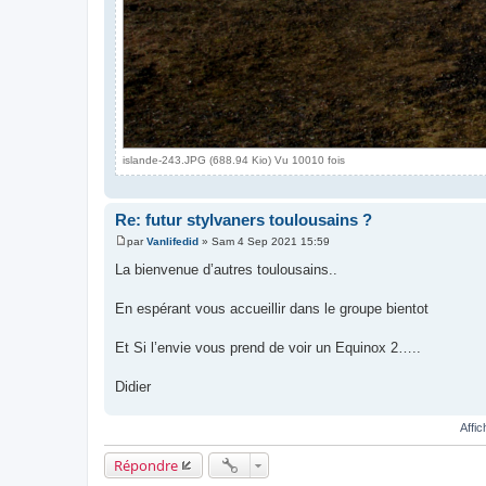
islande-243.JPG (688.94 Kio) Vu 10010 fois
Re: futur stylvaners toulousains ?
par
Vanlifedid
»
Sam 4 Sep 2021 15:59
M
e
La bienvenue d’autres toulousains..
s
s
a
En espérant vous accueillir dans le groupe bientot
g
e
Et Si l’envie vous prend de voir un Equinox 2…..
Didier
Affi
Répondre