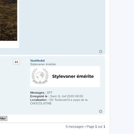
Citation
Vanlifedid
Stylevaner émérite
Messages :
377
Enregistré le :
Sam 11 Juil 2020 09:00
Localisation :
Oh Toulouse!!Le pays de la
CHOCOLATINE
6 messages • Page
1
sur
1