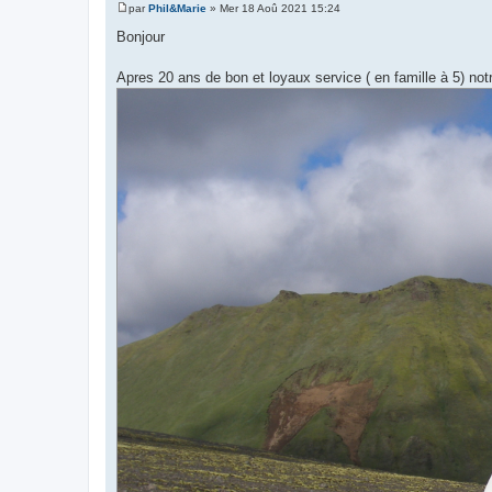
par
Phil&Marie
»
Mer 18 Aoû 2021 15:24
M
e
Bonjour
s
s
a
Apres 20 ans de bon et loyaux service ( en famille à 5) not
g
e