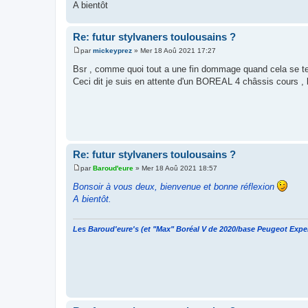
A bientôt
Re: futur stylvaners toulousains ?
par
mickeyprez
»
Mer 18 Aoû 2021 17:27
M
e
Bsr , comme quoi tout a une fin dommage quand cela se 
s
Ceci dit je suis en attente d'un BOREAL 4 châssis cours , l
s
a
g
e
Re: futur stylvaners toulousains ?
par
Baroud'eure
»
Mer 18 Aoû 2021 18:57
M
e
Bonsoir à vous deux, bienvenue et bonne réflexion
s
A bientôt.
s
a
g
e
Les Baroud'eure's (et "Max" Boréal V de 2020/base Peugeot Expe