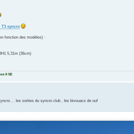
u T3 syncro
en fonction des modèles) :
L3H1 5,31m (36cm)
ox II SE
yncro ... les sorties du syncro club , les bivouacs de ouf