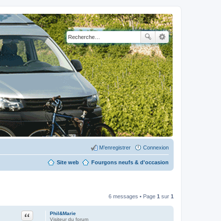
M’enregistrer
Connexion
Site web
Fourgons neufs & d'occasion
6 messages • Page
1
sur
1
Citation
Phil&Marie
Visiteur du forum