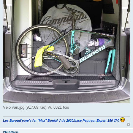
Vélo van.jpg (917.69 Kio) Vu 8321 fois
Les Baroud'eure's (et "Max" Boréal V de 2020/base Peugeot Expert 150 CV)
Phil&Marie