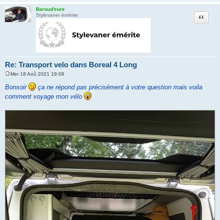
e
Baroud'eure
Citation
Stylevaner émérite
Re: Transport velo dans Boreal 4 Long
Mer 18 Aoû 2021 19:08
M
e
Bonsoir
ça ne répond pas précisément à votre question mais voila
s
comment voyage mon vélo
s
a
g
e