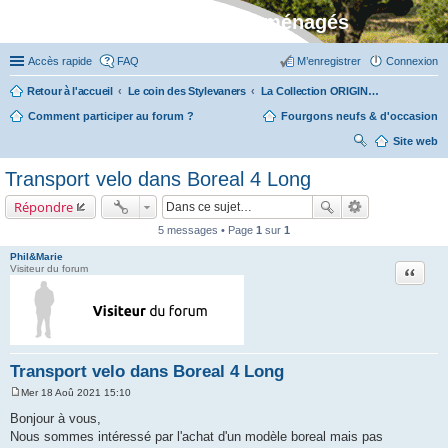
Stylevan - Vans aménagés
Accès rapide
FAQ
M’enregistrer
Connexion
Retour à l'accueil
Le coin des Stylevaners
La Collection ORIGIN (fabriquée dans notre atelier à Auxerre)
Comment participer au forum ?
Fourgons neufs & d'occasion
Site web
ec
Transport velo dans Boreal 4 Long
her
Répondre
ch
5 messages • Page
1
sur
1
er
Phil&Marie
Citation
Visiteur du forum
Transport velo dans Boreal 4 Long
Mer 18 Aoû 2021 15:10
M
e
Bonjour à vous,
s
Nous sommes intéressé par l'achat d'un modèle boreal mais pas
s