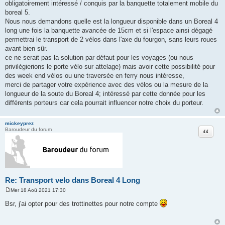
a
obligatoirement intéressé / conquis par la banquette totalement mobile du
g
boreal 5.
e
Nous nous demandons quelle est la longueur disponible dans un Boreal 4
long une fois la banquette avancée de 15cm et si l'espace ainsi dégagé
permettrai le transport de 2 vélos dans l'axe du fourgon, sans leurs roues
avant bien sûr.
ce ne serait pas la solution par défaut pour les voyages (ou nous
privilégierions le porte vélo sur attelage) mais avoir cette possibilité pour
des week end vélos ou une traversée en ferry nous intéresse,
merci de partager votre expérience avec des vélos ou la mesure de la
longueur de la soute du Boreal 4; intéressé par cette donnée pour les
différents porteurs car cela pourrait influencer notre choix du porteur.
mickeyprez
Citation
Baroudeur du forum
Re: Transport velo dans Boreal 4 Long
Mer 18 Aoû 2021 17:30
M
e
Bsr, j'ai opter pour des trottinettes pour notre compte
s
s
a
g