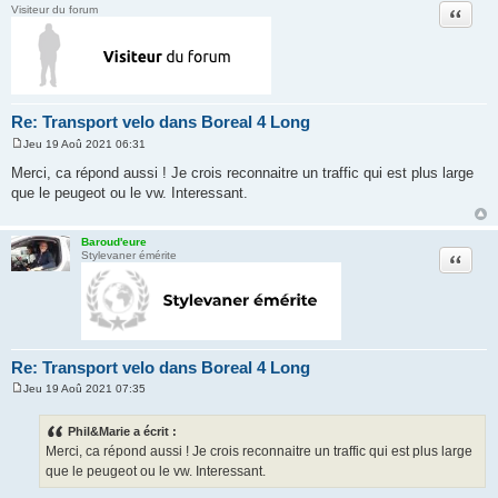
Citation
Visiteur du forum
Re: Transport velo dans Boreal 4 Long
Jeu 19 Aoû 2021 06:31
M
e
Merci, ca répond aussi ! Je crois reconnaitre un traffic qui est plus large
s
que le peugeot ou le vw. Interessant.
s
a
g
e
Baroud'eure
Citation
Stylevaner émérite
Re: Transport velo dans Boreal 4 Long
Jeu 19 Aoû 2021 07:35
M
e
s
Phil&Marie a écrit :
s
Merci, ca répond aussi ! Je crois reconnaitre un traffic qui est plus large
a
g
que le peugeot ou le vw. Interessant.
e