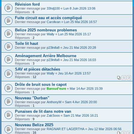
Révision ford
Dernier message par
33hdj100
«
Lun 8 Juin 2026 13:06
Réponses :
6
Fuite circuit eau et accès compliqué
Dernier message par
Carolivan
«
Lun 25 Mai 2026 16:57
Belize 2025 nombreux problemes
Dernier message par
Wally
«
Lun 25 Mai 2026 15:17
Réponses :
2
Toile lit haut
Dernier message par
p23lnifa8
«
Jeu 21 Mai 2026 20:28
Aménagement Arrière Melbourne
Dernier message par
p23lnifa8
«
Jeu 21 Mai 2026 16:03
Réponses :
3
SAV et pièces détachées
Dernier message par
Wally
«
Jeu 16 Avr 2026 13:57
Réponses :
12
1
2
Drôle de bruit sous le capot
Dernier message par
Baroud'eure
«
Mar 14 Avr 2026 15:39
Réponses :
1
Nouveau "Durban"
Dernier message par
AnthonyM
«
Sam 4 Avr 2026 20:00
Réponses :
1
Punaises de lit dans notre van
Dernier message par
ZakSooo
«
Sam 21 Mar 2026 16:21
Réponses :
9
Nouveau Belize 2025
Dernier message par
RAGNAR ET LAGERTHA
«
Jeu 12 Mar 2026 06:56
Réponses :
16
1
2