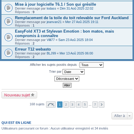
Mise à jour logicielle T6.1 / Son qui grésille
Dernier message par
lodass
«
Dim 31 Aoû 2025 22:02
Réponses :
9
Remplacement de la toile du toit relevable sur Ford Auckland
Dernier message par
jeanvan21
«
Mer 27 Aoû 2025 19:11
Réponses :
1
EasyFold XT3 et Stylevan Emotion : bon matos, mais
compromis à connaître
Dernier message par
Villi77
«
Sam 23 Aoû 2025 18:04
Réponses :
2
Erreur T12 webasto
Dernier message par
BLJ99
«
Mer 13 Aoû 2025 06:00
Réponses :
2
Afficher les sujets postés depuis :
Trier par
Nouveau sujet
168 sujets
1
2
3
4
5
…
7
Aller à
QUI EST EN LIGNE
Utilisateurs parcourant ce forum : Aucun utilisateur enregistré et 34 invités