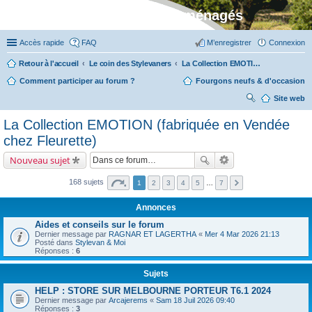
Stylevan - Vans aménagés
Accès rapide
FAQ
M’enregistrer
Connexion
Retour à l'accueil
Le coin des Stylevaners
La Collection EMOTION (fabriquée en Vendée chez Fleurette)
Comment participer au forum ?
Fourgons neufs & d'occasion
Site web
ec
La Collection EMOTION (fabriquée en Vendée
her
chez Fleurette)
ch
Nouveau sujet
er
168 sujets
1
2
3
4
5
…
7
Annonces
Aides et conseils sur le forum
Dernier message par
RAGNAR ET LAGERTHA
«
Mer 4 Mar 2026 21:13
Posté dans
Stylevan & Moi
Réponses :
6
Sujets
HELP : STORE SUR MELBOURNE PORTEUR T6.1 2024
Dernier message par
Arcajerems
«
Sam 18 Juil 2026 09:40
Réponses :
3