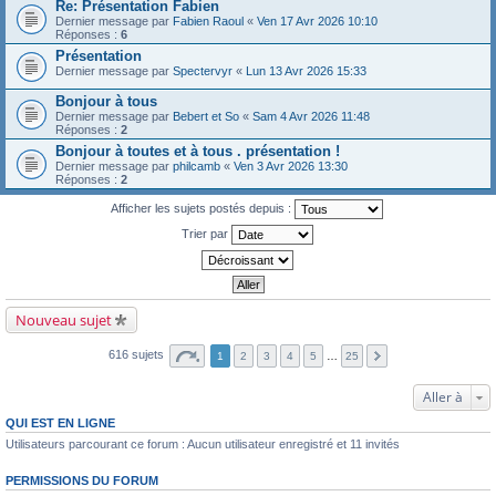
Re: Présentation Fabien
Dernier message par
Fabien Raoul
«
Ven 17 Avr 2026 10:10
Réponses :
6
Présentation
Dernier message par
Spectervyr
«
Lun 13 Avr 2026 15:33
Bonjour à tous
Dernier message par
Bebert et So
«
Sam 4 Avr 2026 11:48
Réponses :
2
Bonjour à toutes et à tous . présentation !
Dernier message par
philcamb
«
Ven 3 Avr 2026 13:30
Réponses :
2
Afficher les sujets postés depuis :
Trier par
Nouveau sujet
616 sujets
1
2
3
4
5
…
25
Aller à
QUI EST EN LIGNE
Utilisateurs parcourant ce forum : Aucun utilisateur enregistré et 11 invités
PERMISSIONS DU FORUM