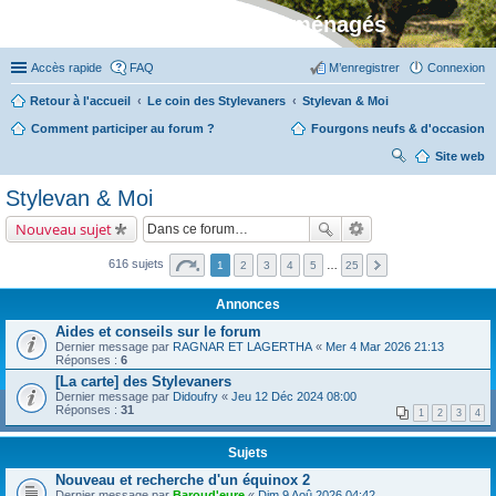
Stylevan - Vans aménagés
Accès rapide
FAQ
M’enregistrer
Connexion
Retour à l'accueil
Le coin des Stylevaners
Stylevan & Moi
Comment participer au forum ?
Fourgons neufs & d'occasion
Site web
ec
Stylevan & Moi
her
Nouveau sujet
ch
er
616 sujets
1
2
3
4
5
…
25
Annonces
Aides et conseils sur le forum
Dernier message par
RAGNAR ET LAGERTHA
«
Mer 4 Mar 2026 21:13
Réponses :
6
[La carte] des Stylevaners
Dernier message par
Didoufry
«
Jeu 12 Déc 2024 08:00
Réponses :
31
1
2
3
4
Sujets
Nouveau et recherche d'un équinox 2
Dernier message par
Baroud'eure
«
Dim 9 Aoû 2026 04:42