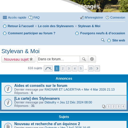
Stylevan - Vans aménagés
Accès rapide
FAQ
M’enregistrer
Connexion
Retour à l'accueil
Le coin des Stylevaners
Stylevan & Moi
Comment participer au forum ?
Fourgons neufs & d'occasion
Site web
ec
Stylevan & Moi
her
Nouveau sujet
ch
er
616 sujets
1
2
3
4
5
…
25
Annonces
Aides et conseils sur le forum
Dernier message par
RAGNAR ET LAGERTHA
«
Mer 4 Mar 2026 21:13
Réponses :
6
[La carte] des Stylevaners
Dernier message par
Didoufry
«
Jeu 12 Déc 2024 08:00
Réponses :
31
1
2
3
4
Sujets
Nouveau et recherche d'un équinox 2
Dernier message par
Quinquin
«
Ven 7 Aoû 2026 16:45