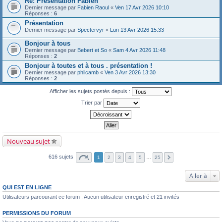
Re: Présentation Fabien
Dernier message par
Fabien Raoul
«
Ven 17 Avr 2026 10:10
Réponses :
6
Présentation
Dernier message par
Spectervyr
«
Lun 13 Avr 2026 15:33
Bonjour à tous
Dernier message par
Bebert et So
«
Sam 4 Avr 2026 11:48
Réponses :
2
Bonjour à toutes et à tous . présentation !
Dernier message par
philcamb
«
Ven 3 Avr 2026 13:30
Réponses :
2
Afficher les sujets postés depuis :
Trier par
Nouveau sujet
616 sujets
1
2
3
4
5
…
25
Aller à
QUI EST EN LIGNE
Utilisateurs parcourant ce forum : Aucun utilisateur enregistré et 21 invités
PERMISSIONS DU FORUM