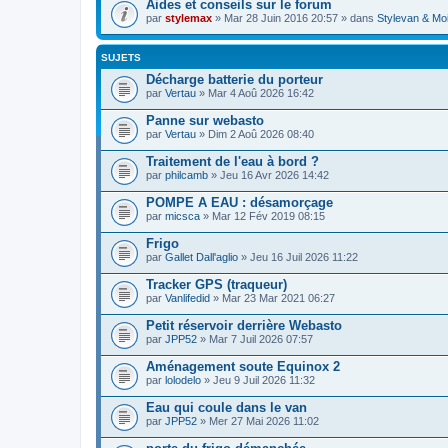
Aides et conseils sur le forum
par
stylemax
» Mar 28 Juin 2016 20:57 » dans
Stylevan & Mo
SUJETS
Décharge batterie du porteur
par
Vertau
» Mar 4 Aoû 2026 16:42
Panne sur webasto
par
Vertau
» Dim 2 Aoû 2026 08:40
Traitement de l'eau à bord ?
par
philcamb
» Jeu 16 Avr 2026 14:42
POMPE A EAU : désamorçage
par
micsca
» Mar 12 Fév 2019 08:15
Frigo
par
Gallet Dall'aglio
» Jeu 16 Juil 2026 11:22
Tracker GPS (traqueur)
par
Vanlifedid
» Mar 23 Mar 2021 06:27
Petit réservoir derrière Webasto
par
JPP52
» Mar 7 Juil 2026 07:57
Aménagement soute Equinox 2
par
lolodelo
» Jeu 9 Juil 2026 11:32
Eau qui coule dans le van
par
JPP52
» Mer 27 Mai 2026 11:02