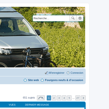
M’enregistrer
Connexion
Site web
Fourgons neufs & d'occasion
651 sujets
1
2
3
4
5
…
27
VUES
DERNIER MESSAGE