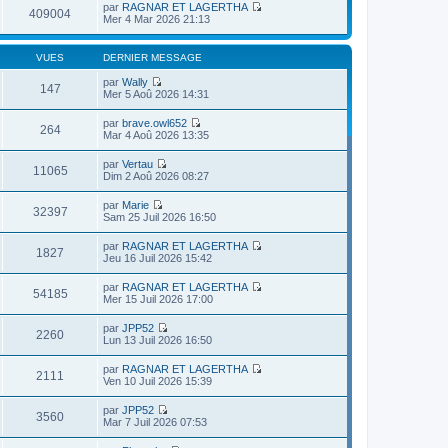
par
RAGNAR ET LAGERTHA
409004
V
Mer 4 Mar 2026 21:13
o
i
r
VUES
DERNIER MESSAGE
l
e
par
Wally
147
d
V
Mer 5 Aoû 2026 14:31
e
o
r
i
par
brave.owl652
n
r
264
V
Mar 4 Aoû 2026 13:35
i
l
o
e
e
i
r
par
Vertau
d
r
11065
m
V
Dim 2 Aoû 2026 08:27
e
l
e
o
r
e
s
i
n
par
Marie
d
s
r
32397
i
V
Sam 25 Juil 2026 16:50
e
a
l
e
o
r
g
e
r
i
n
e
par
RAGNAR ET LAGERTHA
d
m
r
1827
i
V
Jeu 16 Juil 2026 15:42
e
e
l
e
o
r
s
e
r
i
n
s
par
RAGNAR ET LAGERTHA
d
m
r
54185
i
a
V
Mer 15 Juil 2026 17:00
e
e
l
e
g
o
r
s
e
r
e
i
n
s
par
JPP52
d
m
r
2260
i
a
V
Lun 13 Juil 2026 16:50
e
e
l
e
g
o
r
s
e
r
e
i
n
s
par
RAGNAR ET LAGERTHA
d
m
r
2111
i
a
V
Ven 10 Juil 2026 15:39
e
e
l
e
g
o
r
s
e
r
e
i
n
s
par
JPP52
d
m
r
3560
i
a
V
Mar 7 Juil 2026 07:53
e
e
l
e
g
o
r
s
e
r
e
i
n