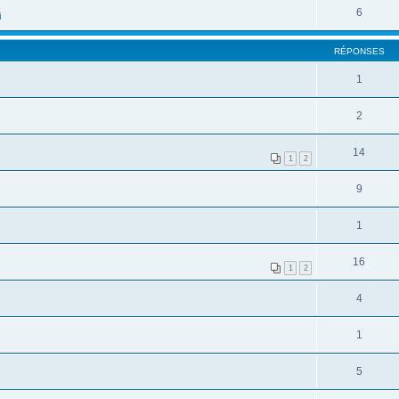
6
i
RÉPONSES
1
2
14
1
2
9
1
16
1
2
4
1
5