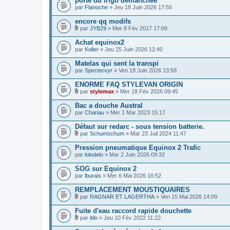
porte du frigo démanchée
par
Flanoche
» Jeu 18 Juin 2026 17:55
encore qq modifs
par
JYB29
» Mer 8 Fév 2017 17:09
F
i
Achat equinox2
c
par
Koller
» Jeu 25 Juin 2026 12:40
h
i
Matelas qui sent la transpi
e
par
r
Spectervyr
» Ven 19 Juin 2026 13:58
(
s
ENORME FAQ STYLEVAN ORIGIN
)
par
stylemax
» Mer 18 Fév 2026 09:45
j
F
o
i
Bac a douche Austral
i
c
par
Chariau
» Mer 1 Mar 2023 15:17
n
h
t
i
Défaut sur redarc - sous tension batterie.
(
e
s
r
par
Schumschum
» Mar 23 Juil 2024 11:47
)
F
(
i
s
Pression pneumatique Equinox 2 Trafic
c
)
par
lolodelo
» Mar 2 Juin 2026 09:32
h
j
i
o
SOG sur Equinox 2
e
i
par
r
lburais
» Mer 6 Mai 2026 16:52
n
(
t
s
REMPLACEMENT MOUSTIQUAIRES
(
)
s
par
RAGNAR ET LAGERTHA
» Ven 15 Mai 2026 14:09
j
)
F
o
i
Fuite d'eau raccord rapide douchette
i
c
par
itilo
» Jeu 10 Fév 2022 11:22
n
h
F
t
i
i