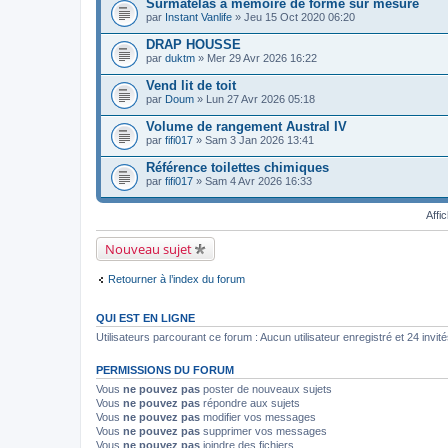
Surmatelas à mémoire de forme sur mesure
(
e
c
s
par
r
Instant Vanlife
» Jeu 15 Oct 2020 06:20
h
)
(
i
s
DRAP HOUSSE
e
)
par
r
duktm
» Mer 29 Avr 2026 16:22
j
(
o
s
Vend lit de toit
i
)
par
Doum
» Lun 27 Avr 2026 05:18
n
j
t
o
Volume de rangement Austral IV
(
i
s
par
fifi017
» Sam 3 Jan 2026 13:41
n
)
t
Référence toilettes chimiques
(
s
par
fifi017
» Sam 4 Avr 2026 16:33
)
Affi
Nouveau sujet
Retourner à l’index du forum
QUI EST EN LIGNE
Utilisateurs parcourant ce forum : Aucun utilisateur enregistré et 24 invit
PERMISSIONS DU FORUM
Vous
ne pouvez pas
poster de nouveaux sujets
Vous
ne pouvez pas
répondre aux sujets
Vous
ne pouvez pas
modifier vos messages
Vous
ne pouvez pas
supprimer vos messages
Vous
ne pouvez pas
joindre des fichiers