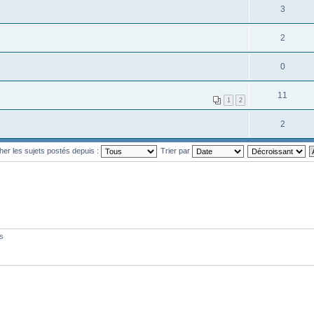
3
2
0
11
1
2
2
cher les sujets postés depuis :
Trier par
és