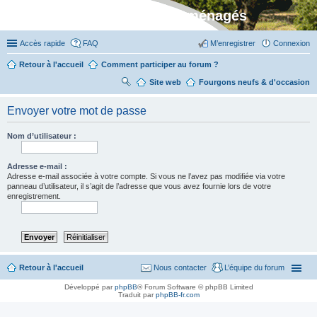
Stylevan - Vans aménagés
Accès rapide
FAQ
M’enregistrer
Connexion
Retour à l'accueil
Comment participer au forum ?
Site web
R
Fourgons neufs & d'occasion
ec
Envoyer votre mot de passe
her
ch
Nom d’utilisateur :
er
Adresse e-mail :
Adresse e-mail associée à votre compte. Si vous ne l’avez pas modifiée via votre
panneau d’utilisateur, il s’agit de l’adresse que vous avez fournie lors de votre
enregistrement.
Retour à l'accueil
Nous contacter
L’équipe du forum
Développé par
phpBB
® Forum Software © phpBB Limited
Traduit par
phpBB-fr.com