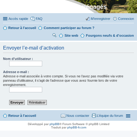
Stylevan - Vans aménagés
Accès rapide
FAQ
M’enregistrer
Connexion
Retour à l'accueil
Comment participer au forum ?
Site web
R
Fourgons neufs & d'occasion
ec
Envoyer l’e-mail d’activation
her
ch
Nom d’utilisateur :
er
Adresse e-mail :
Adresse e-mail associée à votre compte. Si vous ne l’avez pas modifiée via votre
panneau d’utilisateur, il s’agit de l’adresse que vous avez fournie lors de votre
enregistrement.
Retour à l'accueil
Nous contacter
L’équipe du forum
Développé par
phpBB
® Forum Software © phpBB Limited
Traduit par
phpBB-fr.com