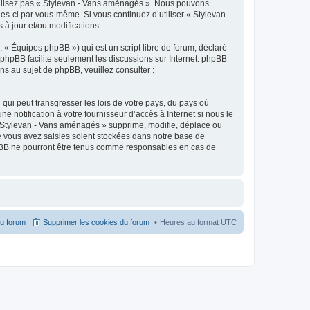
utilisez pas « Stylevan - Vans aménagés ». Nous pouvons
les-ci par vous-même. Si vous continuez d’utiliser « Stylevan -
à jour et/ou modifications.
 « Équipes phpBB ») qui est un script libre de forum, déclaré
l phpBB facilite seulement les discussions sur Internet. phpBB
 au sujet de phpBB, veuillez consulter :
qui peut transgresser les lois de votre pays, du pays où
notification à votre fournisseur d’accès à Internet si nous le
 Stylevan - Vans aménagés » supprime, modifie, déplace ou
e vous avez saisies soient stockées dans notre base de
hpBB ne pourront être tenus comme responsables en cas de
du forum
Supprimer les cookies du forum
Heures au format
UTC