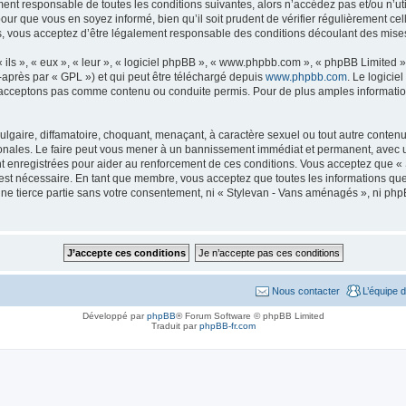
ment responsable de toutes les conditions suivantes, alors n’accédez pas et/ou n’
our que vous en soyez informé, bien qu’il soit prudent de vérifier régulièrement cel
vous acceptez d’être légalement responsable des conditions découlant des mises 
ls », « eux », « leur », « logiciel phpBB », « www.phpbb.com », « phpBB Limited »,
-après par « GPL ») et qui peut être téléchargé depuis
www.phpbb.com
. Le logicie
acceptons pas comme contenu ou conduite permis. Pour de plus amples informations
lgaire, diffamatoire, choquant, menaçant, à caractère sexuel ou tout autre contenu 
onales. Le faire peut vous mener à un bannissement immédiat et permanent, avec une 
t enregistrées pour aider au renforcement de ces conditions. Vous acceptez que «
 est nécessaire. En tant que membre, vous acceptez que toutes les informations qu
une tierce partie sans votre consentement, ni « Stylevan - Vans aménagés », ni p
Nous contacter
L’équipe 
Développé par
phpBB
® Forum Software © phpBB Limited
Traduit par
phpBB-fr.com