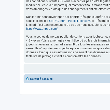
des conditions suivantes. Si vous n’acceptez pas d’être légale
modifier celles-ci à n’importe quel moment et nous ferons tout p
Vans aménagés » alors que des changements ont été effectués, 
Nos forums sont développés par phpBB (désigné ci-après par « i
sous la licence «
GNU General Public License v2
» (désigné ci
Limited n’est pas responsable de ce que nous acceptons ou n’
https://www.phpbb.com/
.
Vous acceptez de ne pas publier de contenu abusif, obscène, vu
« Stylevan - Vans aménagés » est hébergé ou les lois internati
jugeons nécessaire. Les adresses IP de tous les messages son
verrouille n’importe quel sujet lorsque nous estimons que cela
données. Bien que ces informations ne soient pas diffusées à 
tentative de piratage visant à compromettre les données.
Retour à l'accueil