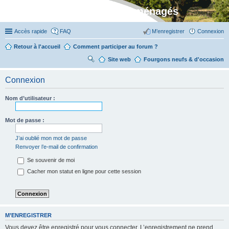
Stylevan - Vans aménagés
Accès rapide
FAQ
M’enregistrer
Connexion
Retour à l'accueil
Comment participer au forum ?
Site web
R
Fourgons neufs & d'occasion
ec
Connexion
her
ch
Nom d’utilisateur :
er
Mot de passe :
J’ai oublié mon mot de passe
Renvoyer l’e-mail de confirmation
Se souvenir de moi
Cacher mon statut en ligne pour cette session
M’ENREGISTRER
Vous devez être enregistré pour vous connecter. L’enregistrement ne prend