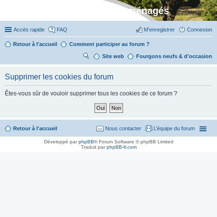
Stylevan - Vans aménagés
Accès rapide
FAQ
M’enregistrer
Connexion
Retour à l'accueil
Comment participer au forum ?
Site web
R
Fourgons neufs & d'occasion
ec
Supprimer les cookies du forum
her
ch
Êtes-vous sûr de vouloir supprimer tous les cookies de ce forum ?
er
Retour à l'accueil
Nous contacter
L’équipe du forum
Développé par
phpBB
® Forum Software © phpBB Limited
Traduit par
phpBB-fr.com