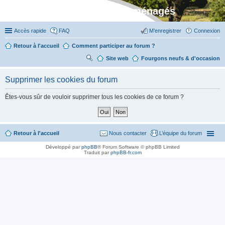
Stylevan - Vans aménagés
Accès rapide
FAQ
M’enregistrer
Connexion
Retour à l'accueil
Comment participer au forum ?
Site web
R
Fourgons neufs & d'occasion
ec
Supprimer les cookies du forum
her
ch
Êtes-vous sûr de vouloir supprimer tous les cookies de ce forum ?
er
Retour à l'accueil
Nous contacter
L’équipe du forum
Développé par
phpBB
® Forum Software © phpBB Limited
Traduit par
phpBB-fr.com