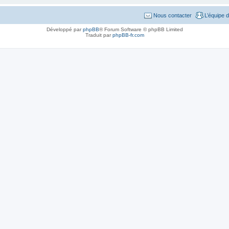
Nous contacter
L’équipe 
Développé par
phpBB
® Forum Software © phpBB Limited
Traduit par
phpBB-fr.com