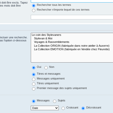
 doit être exclu. Tapez
Rechercher tous les termes
es mots doit être
Rechercher n’importe lequel de ces termes
fectuer une recherche.
s l’option ci-dessous
Oui
Non
Titres et messages
Messages uniquement
Titres uniquement
Premier message des sujets uniquement
Messages
Sujets
Croissant
Décroissant