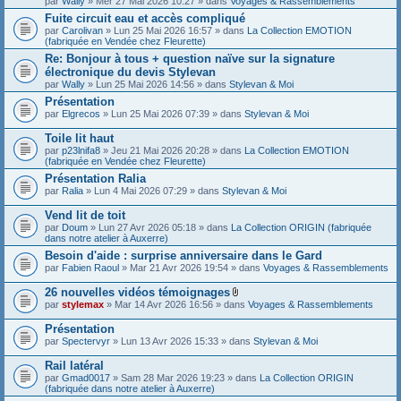
par
Wally
» Mer 27 Mai 2026 10:27 » dans
Voyages & Rassemblements
Fuite circuit eau et accès compliqué
par
Carolivan
» Lun 25 Mai 2026 16:57 » dans
La Collection EMOTION
(fabriquée en Vendée chez Fleurette)
Re: Bonjour à tous + question naïve sur la signature
électronique du devis Stylevan
par
Wally
» Lun 25 Mai 2026 14:56 » dans
Stylevan & Moi
Présentation
par
Elgrecos
» Lun 25 Mai 2026 07:39 » dans
Stylevan & Moi
Toile lit haut
par
p23lnifa8
» Jeu 21 Mai 2026 20:28 » dans
La Collection EMOTION
(fabriquée en Vendée chez Fleurette)
Présentation Ralia
par
Ralia
» Lun 4 Mai 2026 07:29 » dans
Stylevan & Moi
Vend lit de toit
par
Doum
» Lun 27 Avr 2026 05:18 » dans
La Collection ORIGIN (fabriquée
dans notre atelier à Auxerre)
Besoin d'aide : surprise anniversaire dans le Gard
par
Fabien Raoul
» Mar 21 Avr 2026 19:54 » dans
Voyages & Rassemblements
26 nouvelles vidéos témoignages
F
par
stylemax
» Mar 14 Avr 2026 16:56 » dans
Voyages & Rassemblements
i
c
Présentation
h
par
Spectervyr
» Lun 13 Avr 2026 15:33 » dans
Stylevan & Moi
i
e
Rail latéral
r
(
par
Gmad0017
» Sam 28 Mar 2026 19:23 » dans
La Collection ORIGIN
s
(fabriquée dans notre atelier à Auxerre)
)