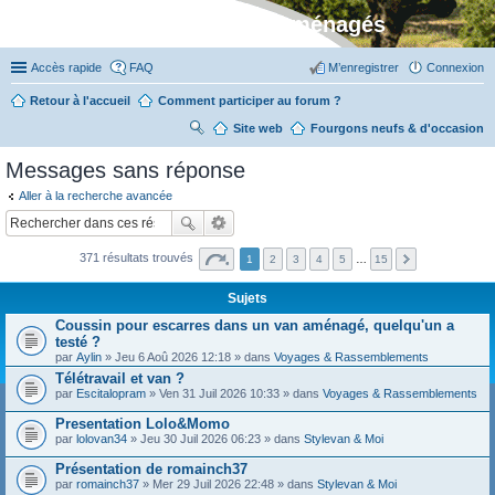
Stylevan - Vans aménagés
Accès rapide
FAQ
M’enregistrer
Connexion
Retour à l'accueil
Comment participer au forum ?
Site web
R
Fourgons neufs & d'occasion
ec
Messages sans réponse
her
Aller à la recherche avancée
ch
er
371 résultats trouvés
1
2
3
4
5
…
15
Sujets
Coussin pour escarres dans un van aménagé, quelqu'un a
testé ?
par
Aylin
» Jeu 6 Aoû 2026 12:18 » dans
Voyages & Rassemblements
Télétravail et van ?
par
Escitalopram
» Ven 31 Juil 2026 10:33 » dans
Voyages & Rassemblements
Presentation Lolo&Momo
par
lolovan34
» Jeu 30 Juil 2026 06:23 » dans
Stylevan & Moi
Présentation de romainch37
par
romainch37
» Mer 29 Juil 2026 22:48 » dans
Stylevan & Moi