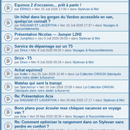
Equinox 2 d'occasion... prêt à partir !
par
ERIN21
» Mer 15 Juil 2026 17:06 » dans
Stylevan & Moi
Un hôtel dans les gorges du Verdon accessible en van,
quelqu'un connaît ?
par
RAGNAR ET LAGERTHA
» Ven 10 Juil 2026 17:37 » dans
Voyages &
Rassemblements
Présentation Nicolas — Jumper L2H2
par
JumpNico
» Jeu 9 Juil 2026 09:59 » dans
Stylevan & Moi
Service de dépannage sur un T5
par
Drice
» Mer 8 Juil 2026 09:20 » dans
Voyages & Rassemblements
Drice - T5
par
Drice
» Mer 8 Juil 2026 09:18 » dans
Stylevan & Moi
Achat equinox2
par
Koller
» Jeu 25 Juin 2026 12:40 » dans
La Collection ORIGIN (fabriquée
dans notre atelier à Auxerre)
Matelas qui sent la transpi
par
Spectervyr
» Ven 19 Juin 2026 13:58 » dans
La Collection ORIGIN
(fabriquée dans notre atelier à Auxerre)
Re: Présentation Acia
par
RAGNAR ET LAGERTHA
» Ven 29 Mai 2026 17:17 » dans
Stylevan & Moi
Bons plans pour écouler mes chèques vacances en voyage
van ?
par
Acia
» Ven 29 Mai 2026 08:36 » dans
Voyages & Rassemblements
Re: Comment optimiser le rangement dans un Stylevan sans
perdre en confort ?