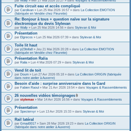
par
Wally
» Mer 27 Mai 2026 10:27 » dans
Voyages & Rassemblements
Fuite circuit eau et accès compliqué
par
Carolivan
» Lun 25 Mai 2026 16:57 » dans
La Collection EMOTION
(fabriquée en Vendée chez Fleurette)
Re: Bonjour à tous + question naïve sur la signature
électronique du devis Stylevan
par
Wally
» Lun 25 Mai 2026 14:56 » dans
Stylevan & Moi
Présentation
par
Elgrecos
» Lun 25 Mai 2026 07:39 » dans
Stylevan & Moi
Toile lit haut
par
p23lnifa8
» Jeu 21 Mai 2026 20:28 » dans
La Collection EMOTION
(fabriquée en Vendée chez Fleurette)
Présentation Ralia
par
Ralia
» Lun 4 Mai 2026 07:29 » dans
Stylevan & Moi
Vend lit de toit
par
Doum
» Lun 27 Avr 2026 05:18 » dans
La Collection ORIGIN (fabriquée
dans notre atelier à Auxerre)
Besoin d'aide : surprise anniversaire dans le Gard
par
Fabien Raoul
» Mar 21 Avr 2026 19:54 » dans
Voyages & Rassemblements
26 nouvelles vidéos témoignages
F
par
stylemax
» Mar 14 Avr 2026 16:56 » dans
Voyages & Rassemblements
i
c
Présentation
h
par
Spectervyr
» Lun 13 Avr 2026 15:33 » dans
Stylevan & Moi
i
e
Rail latéral
r
(
par
Gmad0017
» Sam 28 Mar 2026 19:23 » dans
La Collection ORIGIN
s
(fabriquée dans notre atelier à Auxerre)
)