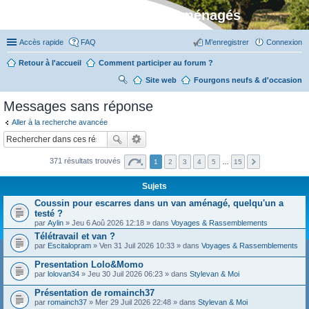
Stylevan - Vans aménagés
Accès rapide
FAQ
M’enregistrer
Connexion
Retour à l'accueil
Comment participer au forum ?
Site web
R
Fourgons neufs & d'occasion
ec
Messages sans réponse
her
Aller à la recherche avancée
ch
er
371 résultats trouvés
1
2
3
4
5
…
15
Sujets
Coussin pour escarres dans un van aménagé, quelqu'un a
testé ?
par
Aylin
» Jeu 6 Aoû 2026 12:18 » dans
Voyages & Rassemblements
Télétravail et van ?
par
Escitalopram
» Ven 31 Juil 2026 10:33 » dans
Voyages & Rassemblements
Presentation Lolo&Momo
par
lolovan34
» Jeu 30 Juil 2026 06:23 » dans
Stylevan & Moi
Présentation de romainch37
par
romainch37
» Mer 29 Juil 2026 22:48 » dans
Stylevan & Moi