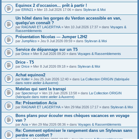
Equinox 2 d'occasion... prêt à partir !
par
ERIN21
» Mer 15 Juil 2026 17:06 » dans
Stylevan & Moi
Un hôtel dans les gorges du Verdon accessible en van,
quelqu'un connaît ?
par
RAGNAR ET LAGERTHA
» Ven 10 Juil 2026 17:37 » dans
Voyages &
Rassemblements
Présentation Nicolas — Jumper L2H2
par
JumpNico
» Jeu 9 Juil 2026 09:59 » dans
Stylevan & Moi
Service de dépannage sur un T5
par
Drice
» Mer 8 Juil 2026 09:20 » dans
Voyages & Rassemblements
Drice - T5
par
Drice
» Mer 8 Juil 2026 09:18 » dans
Stylevan & Moi
Achat equinox2
par
Koller
» Jeu 25 Juin 2026 12:40 » dans
La Collection ORIGIN (fabriquée
dans notre atelier à Auxerre)
Matelas qui sent la transpi
par
Spectervyr
» Ven 19 Juin 2026 13:58 » dans
La Collection ORIGIN
(fabriquée dans notre atelier à Auxerre)
Re: Présentation Acia
par
RAGNAR ET LAGERTHA
» Ven 29 Mai 2026 17:17 » dans
Stylevan & Moi
Bons plans pour écouler mes chèques vacances en voyage
van ?
par
Acia
» Ven 29 Mai 2026 08:36 » dans
Voyages & Rassemblements
Re: Comment optimiser le rangement dans un Stylevan sans
perdre en confort ?