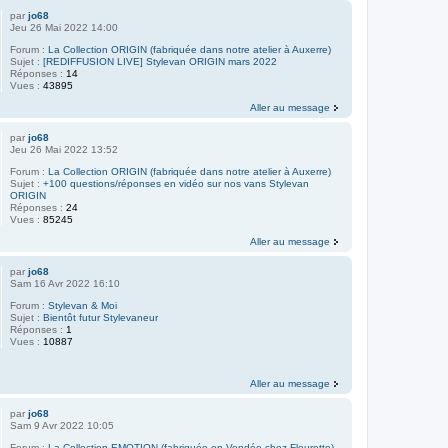
par
jo68
Jeu 26 Mai 2022 14:00
Forum :
La Collection ORIGIN (fabriquée dans notre atelier à Auxerre)
Sujet :
[REDIFFUSION LIVE] Stylevan ORIGIN mars 2022
Réponses :
14
Vues :
43895
Aller au message
par
jo68
Jeu 26 Mai 2022 13:52
Forum :
La Collection ORIGIN (fabriquée dans notre atelier à Auxerre)
Sujet :
+100 questions/réponses en vidéo sur nos vans Stylevan
ORIGIN
Réponses :
24
Vues :
85245
Aller au message
par
jo68
Sam 16 Avr 2022 16:10
Forum :
Stylevan & Moi
Sujet :
Bientôt futur Stylevaneur
Réponses :
1
Vues :
10887
Aller au message
par
jo68
Sam 9 Avr 2022 10:05
Forum :
La Collection EMOTION (fabriquée en Vendée chez Fleurette)