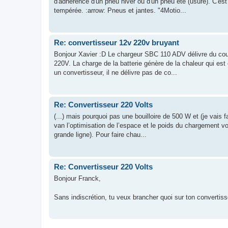
d'adhérence d'un pneu hiver ou d'un pneu été (usure). C'es
tempérée. :arrow: Pneus et jantes. "4Motio...
Re: convertisseur 12v 220v bruyant
Bonjour Xavier :D Le chargeur SBC 110 ADV délivre du coura
220V. La charge de la batterie génère de la chaleur qui es
un convertisseur, il ne délivre pas de co...
Re: Convertisseur 220 Volts
(...) mais pourquoi pas une bouilloire de 500 W et (je vai
van l’optimisation de l’espace et le poids du chargement von
grande ligne). Pour faire chau...
Re: Convertisseur 220 Volts
Bonjour Franck,
Sans indiscrétion, tu veux brancher quoi sur ton convertis