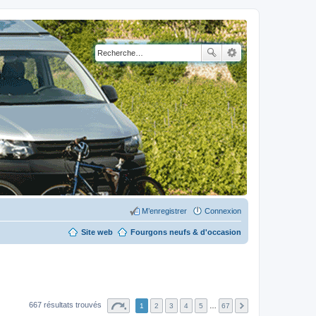
M’enregistrer
Connexion
Site web
Fourgons neufs & d'occasion
667 résultats trouvés
1
2
3
4
5
…
67