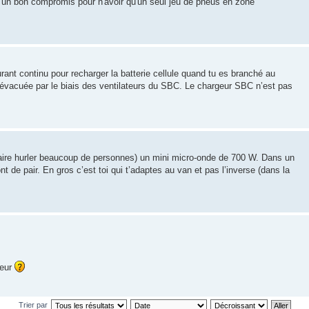
t un bon compromis pour n'avoir qu'un seul jeu de pneus en zone
nt continu pour recharger la batterie cellule quand tu es branché au
t évacuée par le biais des ventilateurs du SBC. Le chargeur SBC n’est pas
s faire hurler beaucoup de personnes) un mini micro-onde de 700 W. Dans un
t de pair. En gros c’est toi qui t’adaptes au van et pas l’inverse (dans la
seur
Trier par