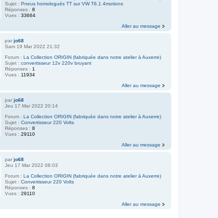
Sujet :
Pneus homologués TT sur VW T6.1 4motions
Réponses :
8
Vues :
33664
Aller au message
par
jo68
Sam 19 Mar 2022 21:32
Forum :
La Collection ORIGIN (fabriquée dans notre atelier à Auxerre)
Sujet :
convertisseur 12v 220v bruyant
Réponses :
1
Vues :
11934
Aller au message
par
jo68
Jeu 17 Mar 2022 20:14
Forum :
La Collection ORIGIN (fabriquée dans notre atelier à Auxerre)
Sujet :
Convertisseur 220 Volts
Réponses :
8
Vues :
29110
Aller au message
par
jo68
Jeu 17 Mar 2022 08:03
Forum :
La Collection ORIGIN (fabriquée dans notre atelier à Auxerre)
Sujet :
Convertisseur 220 Volts
Réponses :
8
Vues :
29110
Aller au message