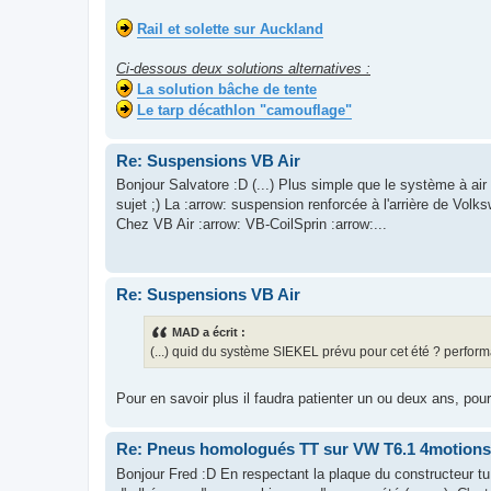
Rail et solette sur Auckland
Ci-dessous deux solutions alternatives :
La solution bâche de tente
Le tarp décathlon "camouflage"
Re: Suspensions VB Air
Bonjour Salvatore :D (...) Plus simple que le système à air 
sujet ;) La :arrow: suspension renforcée à l'arrière de Vol
Chez VB Air :arrow: VB-CoilSprin :arrow:...
Re: Suspensions VB Air
MAD a écrit :
(...) quid du système SIEKEL prévu pour cet été ? performa
Pour en savoir plus il faudra patienter un ou deux ans, pour
Re: Pneus homologués TT sur VW T6.1 4motions
Bonjour Fred :D En respectant la plaque du constructeur tu 