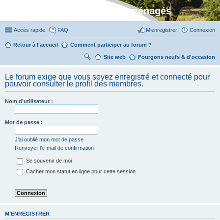
Stylevan - Vans aménagés
Accès rapide
FAQ
M’enregistrer
Connexion
Retour à l'accueil
Comment participer au forum ?
Site web
R
Fourgons neufs & d'occasion
ec
Le forum exige que vous soyez enregistré et connecté pour
her
pouvoir consulter le profil des membres.
ch
Nom d’utilisateur :
er
Mot de passe :
J’ai oublié mon mot de passe
Renvoyer l’e-mail de confirmation
Se souvenir de moi
Cacher mon statut en ligne pour cette session
M’ENREGISTRER