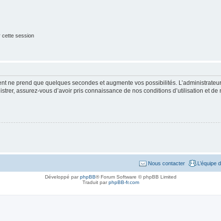
 cette session
ment ne prend que quelques secondes et augmente vos possibilités. L’administrate
strer, assurez-vous d’avoir pris connaissance de nos conditions d’utilisation et de n
Nous contacter
L’équipe 
Développé par
phpBB
® Forum Software © phpBB Limited
Traduit par
phpBB-fr.com