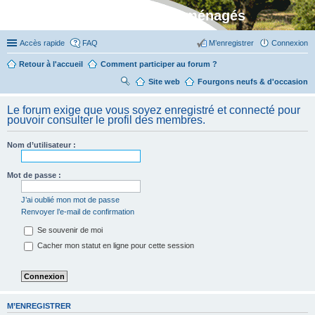
Stylevan - Vans aménagés
Accès rapide
FAQ
M’enregistrer
Connexion
Retour à l'accueil
Comment participer au forum ?
Site web
R
Fourgons neufs & d'occasion
ec
Le forum exige que vous soyez enregistré et connecté pour
her
pouvoir consulter le profil des membres.
ch
Nom d’utilisateur :
er
Mot de passe :
J’ai oublié mon mot de passe
Renvoyer l’e-mail de confirmation
Se souvenir de moi
Cacher mon statut en ligne pour cette session
M’ENREGISTRER