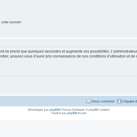
 cette session
ment ne prend que quelques secondes et augmente vos possibilités. L’administrate
strer, assurez-vous d’avoir pris connaissance de nos conditions d’utilisation et de n
Nous contacter
L’équipe 
Développé par
phpBB
® Forum Software © phpBB Limited
Traduit par
phpBB-fr.com