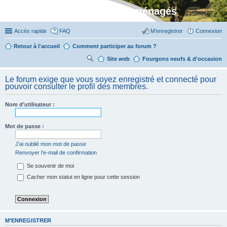
Stylevan - Vans aménagés
Accès rapide
FAQ
M’enregistrer
Connexion
Retour à l'accueil
Comment participer au forum ?
Site web
R
Fourgons neufs & d'occasion
ec
Le forum exige que vous soyez enregistré et connecté pour
her
pouvoir consulter le profil des membres.
ch
Nom d’utilisateur :
er
Mot de passe :
J’ai oublié mon mot de passe
Renvoyer l’e-mail de confirmation
Se souvenir de moi
Cacher mon statut en ligne pour cette session
M’ENREGISTRER