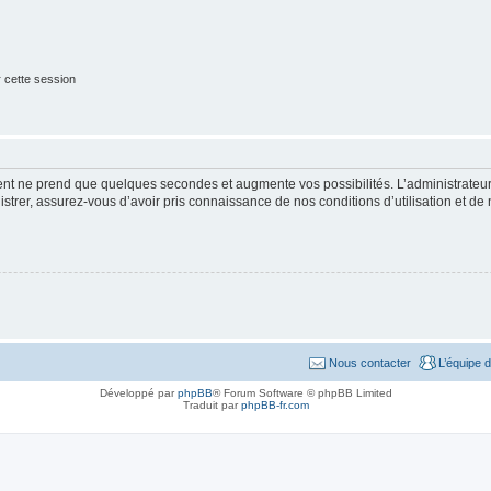
 cette session
ment ne prend que quelques secondes et augmente vos possibilités. L’administrate
strer, assurez-vous d’avoir pris connaissance de nos conditions d’utilisation et de n
Nous contacter
L’équipe 
Développé par
phpBB
® Forum Software © phpBB Limited
Traduit par
phpBB-fr.com