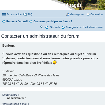
Stylevan - Vans aménagés
Accès rapide
FAQ
M’enregistrer
Connexion
Retour à l'accueil
Comment participer au forum ?
Site web
R
Fourgons neufs & d'occasion
ec
Contacter un administrateur du forum
her
ch
Bonjour,
er
Si vous avez des questions ou des remarques au sujet du forum
Stylevan, contactez-nous et nous ferons notre possible pour vous
répondre dans les plus bref délais
Stylevan
16, rue des Caillottes - ZI Plaine des Isles
89000 Auxerre
Tél 03 86 42 21 90 - Fax 03 86 42 25 70
Destinataire :
Administrateur
Votre adresse e-mail :