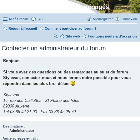
Stylevan - Vans aménagés
Accès rapide
FAQ
M’enregistrer
Connexion
Retour à l'accueil
Comment participer au forum ?
Site web
R
Fourgons neufs & d'occasion
ec
Contacter un administrateur du forum
her
ch
Bonjour,
er
Si vous avez des questions ou des remarques au sujet du forum
Stylevan, contactez-nous et nous ferons notre possible pour vous
répondre dans les plus bref délais
Stylevan
16, rue des Caillottes - ZI Plaine des Isles
89000 Auxerre
Tél 03 86 42 21 90 - Fax 03 86 42 25 70
Destinataire :
Administrateur
Votre adresse e-mail :