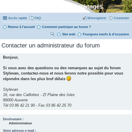
Stylevan - Vans aménagés
Accès rapide
FAQ
M’enregistrer
Connexion
Retour à l'accueil
Comment participer au forum ?
Site web
R
Fourgons neufs & d'occasion
ec
Contacter un administrateur du forum
her
ch
Bonjour,
er
Si vous avez des questions ou des remarques au sujet du forum
Stylevan, contactez-nous et nous ferons notre possible pour vous
répondre dans les plus bref délais
Stylevan
16, rue des Caillottes - ZI Plaine des Isles
89000 Auxerre
Tél 03 86 42 21 90 - Fax 03 86 42 25 70
Destinataire :
Administrateur
Votre adresse e-mail :