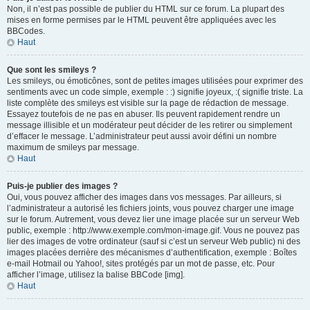
Non, il n’est pas possible de publier du HTML sur ce forum. La plupart des
mises en forme permises par le HTML peuvent être appliquées avec les
BBCodes.
Haut
Que sont les smileys ?
Les smileys, ou émoticônes, sont de petites images utilisées pour exprimer des
sentiments avec un code simple, exemple : :) signifie joyeux, :( signifie triste. La
liste complète des smileys est visible sur la page de rédaction de message.
Essayez toutefois de ne pas en abuser. Ils peuvent rapidement rendre un
message illisible et un modérateur peut décider de les retirer ou simplement
d’effacer le message. L’administrateur peut aussi avoir défini un nombre
maximum de smileys par message.
Haut
Puis-je publier des images ?
Oui, vous pouvez afficher des images dans vos messages. Par ailleurs, si
l’administrateur a autorisé les fichiers joints, vous pouvez charger une image
sur le forum. Autrement, vous devez lier une image placée sur un serveur Web
public, exemple : http://www.exemple.com/mon-image.gif. Vous ne pouvez pas
lier des images de votre ordinateur (sauf si c’est un serveur Web public) ni des
images placées derrière des mécanismes d’authentification, exemple : Boîtes
e-mail Hotmail ou Yahoo!, sites protégés par un mot de passe, etc. Pour
afficher l’image, utilisez la balise BBCode [img].
Haut