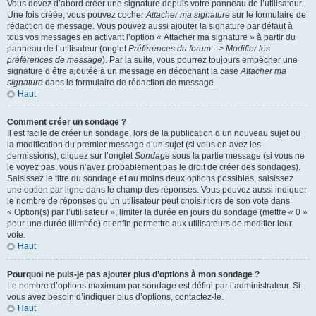
Vous devez d’abord créer une signature depuis votre panneau de l’utilisateur.
Une fois créée, vous pouvez cocher
Attacher ma signature
sur le formulaire de
rédaction de message. Vous pouvez aussi ajouter la signature par défaut à
tous vos messages en activant l’option « Attacher ma signature » à partir du
panneau de l’utilisateur (onglet
Préférences du forum --> Modifier les
préférences de message
). Par la suite, vous pourrez toujours empêcher une
signature d’être ajoutée à un message en décochant la case
Attacher ma
signature
dans le formulaire de rédaction de message.
Haut
Comment créer un sondage ?
Il est facile de créer un sondage, lors de la publication d’un nouveau sujet ou
la modification du premier message d’un sujet (si vous en avez les
permissions), cliquez sur l’onglet
Sondage
sous la partie message (si vous ne
le voyez pas, vous n’avez probablement pas le droit de créer des sondages).
Saisissez le titre du sondage et au moins deux options possibles, saisissez
une option par ligne dans le champ des réponses. Vous pouvez aussi indiquer
le nombre de réponses qu’un utilisateur peut choisir lors de son vote dans
« Option(s) par l’utilisateur », limiter la durée en jours du sondage (mettre « 0 »
pour une durée illimitée) et enfin permettre aux utilisateurs de modifier leur
vote.
Haut
Pourquoi ne puis-je pas ajouter plus d’options à mon sondage ?
Le nombre d’options maximum par sondage est défini par l’administrateur. Si
vous avez besoin d’indiquer plus d’options, contactez-le.
Haut