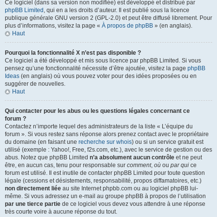
Ce logiciel (dans sa version non modifiée) est développé et distribué par
phpBB Limited
, qui en a les droits d’auteur. Il est publié sous la licence
publique générale GNU version 2 (GPL-2.0) et peut être diffusé librement. Pour
plus d’informations, visitez la page «
À propos de phpBB
» (en anglais).
Haut
Pourquoi la fonctionnalité X n’est pas disponible ?
Ce logiciel a été développé et mis sous licence par phpBB Limited. Si vous
pensez qu’une fonctionnalité nécessite d’être ajoutée, visitez la page
phpBB
Ideas
(en anglais) où vous pouvez voter pour des idées proposées ou en
suggérer de nouvelles.
Haut
Qui contacter pour les abus ou les questions légales concernant ce
forum ?
Contactez n’importe lequel des administrateurs de la liste « L’équipe du
forum ». Si vous restez sans réponse alors prenez contact avec le propriétaire
du domaine (en faisant une
recherche sur whois
) ou si un service gratuit est
utilisé (exemple : Yahoo!, Free, f2s.com, etc.), avec le service de gestion ou des
abus. Notez que phpBB Limited
n’a absolument aucun contrôle
et ne peut
être, en aucun cas, tenu pour responsable sur
comment
,
où
ou
par qui
ce
forum est utilisé. Il est inutile de contacter phpBB Limited pour toute question
légale (cessions et désistements, responsabilité, propos diffamatoires, etc.)
non directement liée
au site Internet phpbb.com ou au logiciel phpBB lui-
même. Si vous adressez un e-mail au groupe phpBB à propos de l’utilisation
par une tierce partie
de ce logiciel vous devez vous attendre à une réponse
très courte voire à aucune réponse du tout.