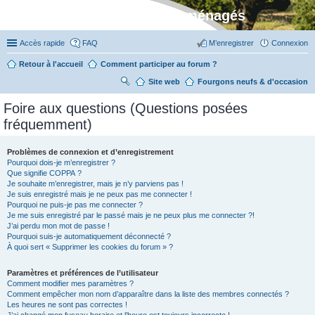
Stylevan - Vans aménagés
Accès rapide
FAQ
M’enregistrer
Connexion
Retour à l'accueil
Comment participer au forum ?
Site web
R
Fourgons neufs & d'occasion
ec
Foire aux questions (Questions posées
her
fréquemment)
ch
er
Problèmes de connexion et d’enregistrement
Pourquoi dois-je m’enregistrer ?
Que signifie COPPA ?
Je souhaite m’enregistrer, mais je n’y parviens pas !
Je suis enregistré mais je ne peux pas me connecter !
Pourquoi ne puis-je pas me connecter ?
Je me suis enregistré par le passé mais je ne peux plus me connecter ?!
J’ai perdu mon mot de passe !
Pourquoi suis-je automatiquement déconnecté ?
À quoi sert « Supprimer les cookies du forum » ?
Paramètres et préférences de l’utilisateur
Comment modifier mes paramètres ?
Comment empêcher mon nom d’apparaître dans la liste des membres connectés ?
Les heures ne sont pas correctes !