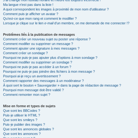
J’ai changé mon fuseau horaire et l’heure est toujours incorrecte !
Ma langue n’est pas dans la liste !
A quoi correspondent les images à proximité de mon nom d’utilisateur ?
Comment puis-je afficher un avatar ?
Qu’est-ce que mon rang et comment le modifier ?
Lorsque je clique sur le lien
e-mail
d’un membre, on me demande de me connecter !?
Problèmes liés à la publication de messages
Comment créer un nouveau sujet ou poster une réponse ?
Comment modifier ou supprimer un message ?
Comment ajouter une signature à mes messages ?
Comment créer un sondage ?
Pourquoi ne puis-je pas ajouter plus d’options à mon sondage ?
Comment modifier ou supprimer un sondage ?
Pourquoi ne puis-je pas accéder à un forum ?
Pourquoi ne puis-je pas joindre des fichiers à mon message ?
Pourquoi ai-je reçu un avertissement ?
Comment rapporter des messages à un modérateur ?
À quoi sert le bouton « Sauvegarder » dans la page de rédaction de message ?
Pourquoi mon message doit être validé ?
Comment remonter mon sujet ?
Mise en forme et types de sujets
Que sont les BBCodes ?
Puis-je utiliser le HTML ?
Que sont les smileys ?
Puis-je publier des images ?
Que sont les annonces globales ?
Que sont les annonces ?