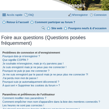
Stylevan - Vans aménagés
Accès rapide
FAQ
M’enregistrer
Connexion
Retour à l'accueil
Comment participer au forum ?
Site web
R
Fourgons neufs & d'occasion
ec
Foire aux questions (Questions posées
her
fréquemment)
ch
er
Problèmes de connexion et d’enregistrement
Pourquoi dois-je m’enregistrer ?
Que signifie COPPA ?
Je souhaite m’enregistrer, mais je n’y parviens pas !
Je suis enregistré mais je ne peux pas me connecter !
Pourquoi ne puis-je pas me connecter ?
Je me suis enregistré par le passé mais je ne peux plus me connecter ?!
J’ai perdu mon mot de passe !
Pourquoi suis-je automatiquement déconnecté ?
À quoi sert « Supprimer les cookies du forum » ?
Paramètres et préférences de l’utilisateur
Comment modifier mes paramètres ?
Comment empêcher mon nom d’apparaître dans la liste des membres connectés ?
Les heures ne sont pas correctes !