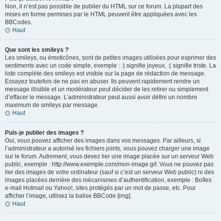
Non, il n’est pas possible de publier du HTML sur ce forum. La plupart des
mises en forme permises par le HTML peuvent être appliquées avec les
BBCodes.
Haut
Que sont les smileys ?
Les smileys, ou émoticônes, sont de petites images utilisées pour exprimer des
sentiments avec un code simple, exemple : :) signifie joyeux, :( signifie triste. La
liste complète des smileys est visible sur la page de rédaction de message.
Essayez toutefois de ne pas en abuser. Ils peuvent rapidement rendre un
message illisible et un modérateur peut décider de les retirer ou simplement
d’effacer le message. L’administrateur peut aussi avoir défini un nombre
maximum de smileys par message.
Haut
Puis-je publier des images ?
Oui, vous pouvez afficher des images dans vos messages. Par ailleurs, si
l’administrateur a autorisé les fichiers joints, vous pouvez charger une image
sur le forum. Autrement, vous devez lier une image placée sur un serveur Web
public, exemple : http://www.exemple.com/mon-image.gif. Vous ne pouvez pas
lier des images de votre ordinateur (sauf si c’est un serveur Web public) ni des
images placées derrière des mécanismes d’authentification, exemple : Boîtes
e-mail Hotmail ou Yahoo!, sites protégés par un mot de passe, etc. Pour
afficher l’image, utilisez la balise BBCode [img].
Haut