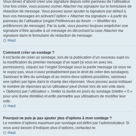
Vous devez d’abord créer une signature depuis votre panneau de l’utilisateur.
Une fois créée, vous pouvez cocher
Attacher ma signature
sur le formulaire de
rédaction de message. Vous pouvez aussi ajouter la signature par défaut à
tous vos messages en activant l’option « Attacher ma signature » à partir du
panneau de l’utilisateur (onglet
Préférences du forum --> Modifier les
préférences de message
). Par la suite, vous pourrez toujours empêcher une
signature d’être ajoutée à un message en décochant la case
Attacher ma
signature
dans le formulaire de rédaction de message.
Haut
Comment créer un sondage ?
Il est facile de créer un sondage, lors de la publication d’un nouveau sujet ou
la modification du premier message d’un sujet (si vous en avez les
permissions), cliquez sur l’onglet
Sondage
sous la partie message (si vous ne
le voyez pas, vous n’avez probablement pas le droit de créer des sondages).
Saisissez le titre du sondage et au moins deux options possibles, saisissez
une option par ligne dans le champ des réponses. Vous pouvez aussi indiquer
le nombre de réponses qu’un utilisateur peut choisir lors de son vote dans
« Option(s) par l’utilisateur », limiter la durée en jours du sondage (mettre « 0 »
pour une durée illimitée) et enfin permettre aux utilisateurs de modifier leur
vote.
Haut
Pourquoi ne puis-je pas ajouter plus d’options à mon sondage ?
Le nombre d’options maximum par sondage est défini par l’administrateur. Si
vous avez besoin d’indiquer plus d’options, contactez-le.
Haut