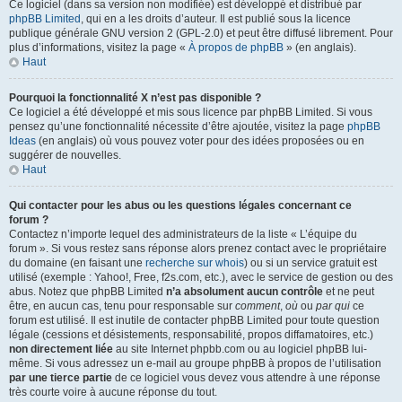
Ce logiciel (dans sa version non modifiée) est développé et distribué par
phpBB Limited
, qui en a les droits d’auteur. Il est publié sous la licence
publique générale GNU version 2 (GPL-2.0) et peut être diffusé librement. Pour
plus d’informations, visitez la page «
À propos de phpBB
» (en anglais).
Haut
Pourquoi la fonctionnalité X n’est pas disponible ?
Ce logiciel a été développé et mis sous licence par phpBB Limited. Si vous
pensez qu’une fonctionnalité nécessite d’être ajoutée, visitez la page
phpBB
Ideas
(en anglais) où vous pouvez voter pour des idées proposées ou en
suggérer de nouvelles.
Haut
Qui contacter pour les abus ou les questions légales concernant ce
forum ?
Contactez n’importe lequel des administrateurs de la liste « L’équipe du
forum ». Si vous restez sans réponse alors prenez contact avec le propriétaire
du domaine (en faisant une
recherche sur whois
) ou si un service gratuit est
utilisé (exemple : Yahoo!, Free, f2s.com, etc.), avec le service de gestion ou des
abus. Notez que phpBB Limited
n’a absolument aucun contrôle
et ne peut
être, en aucun cas, tenu pour responsable sur
comment
,
où
ou
par qui
ce
forum est utilisé. Il est inutile de contacter phpBB Limited pour toute question
légale (cessions et désistements, responsabilité, propos diffamatoires, etc.)
non directement liée
au site Internet phpbb.com ou au logiciel phpBB lui-
même. Si vous adressez un e-mail au groupe phpBB à propos de l’utilisation
par une tierce partie
de ce logiciel vous devez vous attendre à une réponse
très courte voire à aucune réponse du tout.