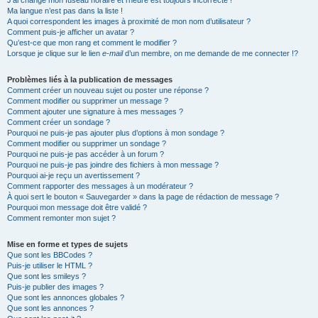
J’ai changé mon fuseau horaire et l’heure est toujours incorrecte !
Ma langue n’est pas dans la liste !
A quoi correspondent les images à proximité de mon nom d’utilisateur ?
Comment puis-je afficher un avatar ?
Qu’est-ce que mon rang et comment le modifier ?
Lorsque je clique sur le lien
e-mail
d’un membre, on me demande de me connecter !?
Problèmes liés à la publication de messages
Comment créer un nouveau sujet ou poster une réponse ?
Comment modifier ou supprimer un message ?
Comment ajouter une signature à mes messages ?
Comment créer un sondage ?
Pourquoi ne puis-je pas ajouter plus d’options à mon sondage ?
Comment modifier ou supprimer un sondage ?
Pourquoi ne puis-je pas accéder à un forum ?
Pourquoi ne puis-je pas joindre des fichiers à mon message ?
Pourquoi ai-je reçu un avertissement ?
Comment rapporter des messages à un modérateur ?
À quoi sert le bouton « Sauvegarder » dans la page de rédaction de message ?
Pourquoi mon message doit être validé ?
Comment remonter mon sujet ?
Mise en forme et types de sujets
Que sont les BBCodes ?
Puis-je utiliser le HTML ?
Que sont les smileys ?
Puis-je publier des images ?
Que sont les annonces globales ?
Que sont les annonces ?