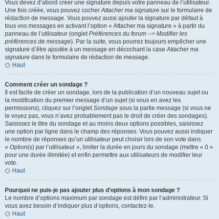
Vous devez d’abord créer une signature depuis votre panneau de l’utilisateur.
Une fois créée, vous pouvez cocher
Attacher ma signature
sur le formulaire de
rédaction de message. Vous pouvez aussi ajouter la signature par défaut à
tous vos messages en activant l’option « Attacher ma signature » à partir du
panneau de l’utilisateur (onglet
Préférences du forum --> Modifier les
préférences de message
). Par la suite, vous pourrez toujours empêcher une
signature d’être ajoutée à un message en décochant la case
Attacher ma
signature
dans le formulaire de rédaction de message.
Haut
Comment créer un sondage ?
Il est facile de créer un sondage, lors de la publication d’un nouveau sujet ou
la modification du premier message d’un sujet (si vous en avez les
permissions), cliquez sur l’onglet
Sondage
sous la partie message (si vous ne
le voyez pas, vous n’avez probablement pas le droit de créer des sondages).
Saisissez le titre du sondage et au moins deux options possibles, saisissez
une option par ligne dans le champ des réponses. Vous pouvez aussi indiquer
le nombre de réponses qu’un utilisateur peut choisir lors de son vote dans
« Option(s) par l’utilisateur », limiter la durée en jours du sondage (mettre « 0 »
pour une durée illimitée) et enfin permettre aux utilisateurs de modifier leur
vote.
Haut
Pourquoi ne puis-je pas ajouter plus d’options à mon sondage ?
Le nombre d’options maximum par sondage est défini par l’administrateur. Si
vous avez besoin d’indiquer plus d’options, contactez-le.
Haut