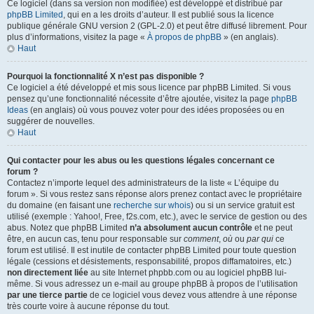
Ce logiciel (dans sa version non modifiée) est développé et distribué par
phpBB Limited
, qui en a les droits d’auteur. Il est publié sous la licence
publique générale GNU version 2 (GPL-2.0) et peut être diffusé librement. Pour
plus d’informations, visitez la page «
À propos de phpBB
» (en anglais).
Haut
Pourquoi la fonctionnalité X n’est pas disponible ?
Ce logiciel a été développé et mis sous licence par phpBB Limited. Si vous
pensez qu’une fonctionnalité nécessite d’être ajoutée, visitez la page
phpBB
Ideas
(en anglais) où vous pouvez voter pour des idées proposées ou en
suggérer de nouvelles.
Haut
Qui contacter pour les abus ou les questions légales concernant ce
forum ?
Contactez n’importe lequel des administrateurs de la liste « L’équipe du
forum ». Si vous restez sans réponse alors prenez contact avec le propriétaire
du domaine (en faisant une
recherche sur whois
) ou si un service gratuit est
utilisé (exemple : Yahoo!, Free, f2s.com, etc.), avec le service de gestion ou des
abus. Notez que phpBB Limited
n’a absolument aucun contrôle
et ne peut
être, en aucun cas, tenu pour responsable sur
comment
,
où
ou
par qui
ce
forum est utilisé. Il est inutile de contacter phpBB Limited pour toute question
légale (cessions et désistements, responsabilité, propos diffamatoires, etc.)
non directement liée
au site Internet phpbb.com ou au logiciel phpBB lui-
même. Si vous adressez un e-mail au groupe phpBB à propos de l’utilisation
par une tierce partie
de ce logiciel vous devez vous attendre à une réponse
très courte voire à aucune réponse du tout.