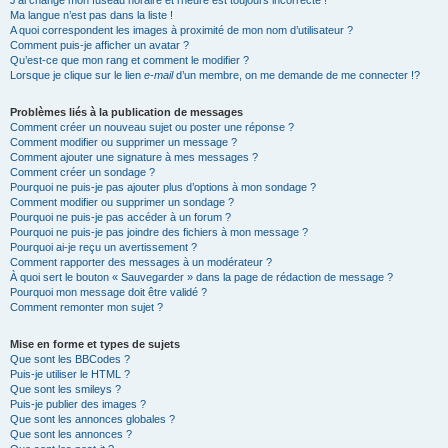
J’ai changé mon fuseau horaire et l’heure est toujours incorrecte !
Ma langue n’est pas dans la liste !
A quoi correspondent les images à proximité de mon nom d’utilisateur ?
Comment puis-je afficher un avatar ?
Qu’est-ce que mon rang et comment le modifier ?
Lorsque je clique sur le lien
e-mail
d’un membre, on me demande de me connecter !?
Problèmes liés à la publication de messages
Comment créer un nouveau sujet ou poster une réponse ?
Comment modifier ou supprimer un message ?
Comment ajouter une signature à mes messages ?
Comment créer un sondage ?
Pourquoi ne puis-je pas ajouter plus d’options à mon sondage ?
Comment modifier ou supprimer un sondage ?
Pourquoi ne puis-je pas accéder à un forum ?
Pourquoi ne puis-je pas joindre des fichiers à mon message ?
Pourquoi ai-je reçu un avertissement ?
Comment rapporter des messages à un modérateur ?
À quoi sert le bouton « Sauvegarder » dans la page de rédaction de message ?
Pourquoi mon message doit être validé ?
Comment remonter mon sujet ?
Mise en forme et types de sujets
Que sont les BBCodes ?
Puis-je utiliser le HTML ?
Que sont les smileys ?
Puis-je publier des images ?
Que sont les annonces globales ?
Que sont les annonces ?