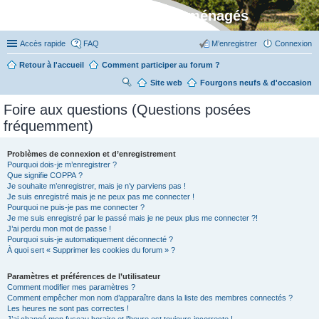
Stylevan - Vans aménagés
Accès rapide
FAQ
M’enregistrer
Connexion
Retour à l'accueil
Comment participer au forum ?
Site web
R
Fourgons neufs & d'occasion
ec
Foire aux questions (Questions posées
her
fréquemment)
ch
er
Problèmes de connexion et d’enregistrement
Pourquoi dois-je m’enregistrer ?
Que signifie COPPA ?
Je souhaite m’enregistrer, mais je n’y parviens pas !
Je suis enregistré mais je ne peux pas me connecter !
Pourquoi ne puis-je pas me connecter ?
Je me suis enregistré par le passé mais je ne peux plus me connecter ?!
J’ai perdu mon mot de passe !
Pourquoi suis-je automatiquement déconnecté ?
À quoi sert « Supprimer les cookies du forum » ?
Paramètres et préférences de l’utilisateur
Comment modifier mes paramètres ?
Comment empêcher mon nom d’apparaître dans la liste des membres connectés ?
Les heures ne sont pas correctes !