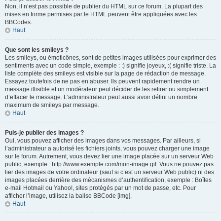
Non, il n’est pas possible de publier du HTML sur ce forum. La plupart des
mises en forme permises par le HTML peuvent être appliquées avec les
BBCodes.
Haut
Que sont les smileys ?
Les smileys, ou émoticônes, sont de petites images utilisées pour exprimer des
sentiments avec un code simple, exemple : :) signifie joyeux, :( signifie triste. La
liste complète des smileys est visible sur la page de rédaction de message.
Essayez toutefois de ne pas en abuser. Ils peuvent rapidement rendre un
message illisible et un modérateur peut décider de les retirer ou simplement
d’effacer le message. L’administrateur peut aussi avoir défini un nombre
maximum de smileys par message.
Haut
Puis-je publier des images ?
Oui, vous pouvez afficher des images dans vos messages. Par ailleurs, si
l’administrateur a autorisé les fichiers joints, vous pouvez charger une image
sur le forum. Autrement, vous devez lier une image placée sur un serveur Web
public, exemple : http://www.exemple.com/mon-image.gif. Vous ne pouvez pas
lier des images de votre ordinateur (sauf si c’est un serveur Web public) ni des
images placées derrière des mécanismes d’authentification, exemple : Boîtes
e-mail Hotmail ou Yahoo!, sites protégés par un mot de passe, etc. Pour
afficher l’image, utilisez la balise BBCode [img].
Haut