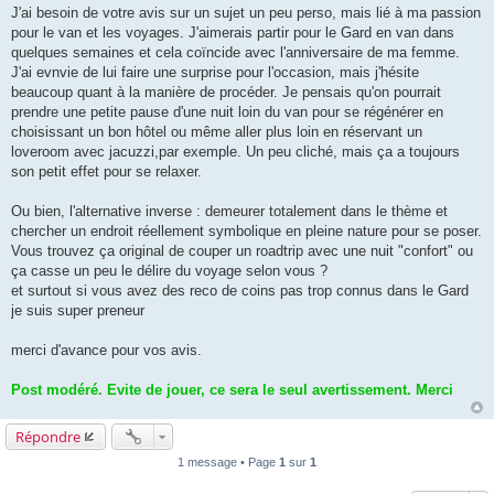
s
J'ai besoin de votre avis sur un sujet un peu perso, mais lié à ma passion
s
a
pour le van et les voyages. J'aimerais partir pour le Gard en van dans
g
quelques semaines et cela coïncide avec l'anniversaire de ma femme.
e
J'ai evnvie de lui faire une surprise pour l'occasion, mais j'hésite
beaucoup quant à la manière de procéder. Je pensais qu'on pourrait
prendre une petite pause d'une nuit loin du van pour se régénérer en
choisissant un bon hôtel ou même aller plus loin en réservant un
loveroom avec jacuzzi,par exemple. Un peu cliché, mais ça a toujours
son petit effet pour se relaxer.
Ou bien, l'alternative inverse : demeurer totalement dans le thème et
chercher un endroit réellement symbolique en pleine nature pour se poser.
Vous trouvez ça original de couper un roadtrip avec une nuit "confort" ou
ça casse un peu le délire du voyage selon vous ?
et surtout si vous avez des reco de coins pas trop connus dans le Gard
je suis super preneur
merci d'avance pour vos avis.
Post modéré. Evite de jouer, ce sera le seul avertissement. Merci
Répondre
1 message • Page
1
sur
1