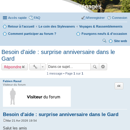
Stylevan - Vans aménagés
Accès rapide
FAQ
M’enregistrer
Connexion
Retour à l'accueil
Le coin des Stylevaners
Voyages & Rassemblements
Comment participer au forum ?
Fourgons neufs & d'occasion
Site web
ec
Besoin d'aide : surprise anniversaire dans le
her
Gard
ch
Répondre
er
1 message • Page
1
sur
1
Fabien Raoul
Citation
Visiteur du forum
Besoin d'aide : surprise anniversaire dans le Gard
Mar 21 Avr 2026 19:54
M
e
Salut les amis