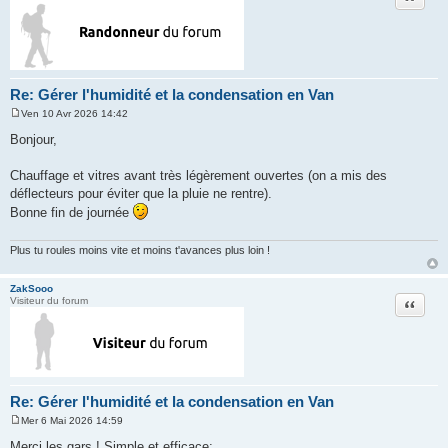
Re: Gérer l'humidité et la condensation en Van
Ven 10 Avr 2026 14:42
M
e
Bonjour,
s
s
a
Chauffage et vitres avant très légèrement ouvertes (on a mis des
g
déflecteurs pour éviter que la pluie ne rentre).
e
Bonne fin de journée
Plus tu roules moins vite et moins t'avances plus loin !
ZakSooo
Citation
Visiteur du forum
Re: Gérer l'humidité et la condensation en Van
Mer 6 Mai 2026 14:59
M
e
Merci les gars ! Simple et efficace;