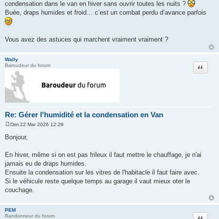
a
condensation dans le van en hiver sans ouvrir toutes les nuits ?
g
Buée, draps humides et froid… c’est un combat perdu d’avance parfois
e
Vous avez des astuces qui marchent vraiment vraiment ?
Wally
Citation
Baroudeur du forum
Re: Gérer l'humidité et la condensation en Van
Dim 22 Mar 2026 12:29
M
e
Bonjour,
s
s
a
En hiver, même si on est pas frileux il faut mettre le chauffage, je n'ai
g
jamais eu de draps humides.
e
Ensuite la condensation sur les vitres de l'habitacle il faut faire avec.
Si le véhicule reste quelque temps au garage il vaut mieux oter le
couchage.
PEM
Citation
Randonneur du forum