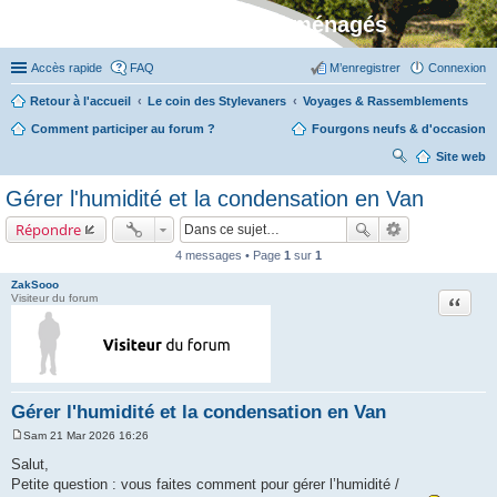
Stylevan - Vans aménagés
Accès rapide
FAQ
M’enregistrer
Connexion
Retour à l'accueil
Le coin des Stylevaners
Voyages & Rassemblements
Comment participer au forum ?
Fourgons neufs & d'occasion
Site web
ec
Gérer l'humidité et la condensation en Van
her
Répondre
ch
4 messages • Page
1
sur
1
er
ZakSooo
Citation
Visiteur du forum
Gérer l'humidité et la condensation en Van
Sam 21 Mar 2026 16:26
M
e
Salut,
s
Petite question : vous faites comment pour gérer l’humidité /
s