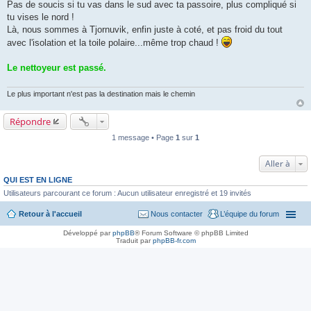
a
Pas de soucis si tu vas dans le sud avec ta passoire, plus compliqué si
g
tu vises le nord !
e
Là, nous sommes à Tjornuvik, enfin juste à coté, et pas froid du tout
avec l'isolation et la toile polaire...même trop chaud !
Le nettoyeur est passé.
Le plus important n'est pas la destination mais le chemin
Répondre
1 message • Page
1
sur
1
Aller à
QUI EST EN LIGNE
Utilisateurs parcourant ce forum : Aucun utilisateur enregistré et 19 invités
Retour à l'accueil
Nous contacter
L’équipe du forum
Développé par
phpBB
® Forum Software © phpBB Limited
Traduit par
phpBB-fr.com