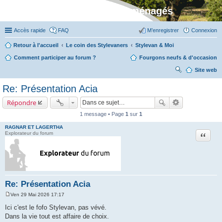
Stylevan - Vans aménagés
Accès rapide
FAQ
M’enregistrer
Connexion
Retour à l'accueil
Le coin des Stylevaners
Stylevan & Moi
Comment participer au forum ?
Fourgons neufs & d'occasion
Site web
ec
Re: Présentation Acia
her
Répondre
ch
1 message • Page
1
sur
1
er
RAGNAR ET LAGERTHA
Citation
Explorateur du forum
Re: Présentation Acia
Ven 29 Mai 2026 17:17
M
e
Ici c'est le fofo Stylevan, pas vévé.
s
Dans la vie tout est affaire de choix.
s