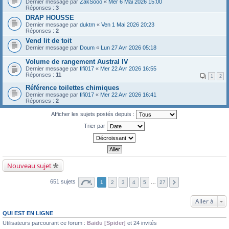
Dernier message par
ZakSooo
«
Mer 6 Mai 2026 15:00
Réponses :
3
DRAP HOUSSE
Dernier message par
duktm
«
Ven 1 Mai 2026 20:23
Réponses :
2
Vend lit de toit
Dernier message par
Doum
«
Lun 27 Avr 2026 05:18
Volume de rangement Austral IV
Dernier message par
fifi017
«
Mer 22 Avr 2026 16:55
Réponses :
11
1
2
Référence toilettes chimiques
Dernier message par
fifi017
«
Mer 22 Avr 2026 16:41
Réponses :
2
Afficher les sujets postés depuis :
Trier par
Nouveau sujet
651 sujets
1
2
3
4
5
…
27
Aller à
QUI EST EN LIGNE
Utilisateurs parcourant ce forum :
Baidu [Spider]
et 24 invités