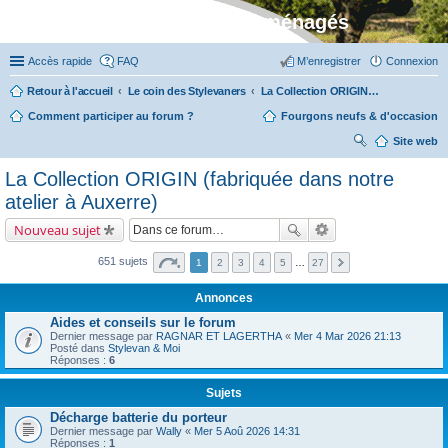
Stylevan - Vans aménagés
Accès rapide
FAQ
M’enregistrer
Connexion
Retour à l'accueil
Le coin des Stylevaners
La Collection ORIGIN (fabriquée dans notre atelier à Auxerre)
Comment participer au forum ?
Fourgons neufs & d'occasion
Site web
ec
La Collection ORIGIN (fabriquée dans notre
her
atelier à Auxerre)
ch
Nouveau sujet
er
651 sujets
1
2
3
4
5
…
27
Annonces
Aides et conseils sur le forum
Dernier message par
RAGNAR ET LAGERTHA
«
Mer 4 Mar 2026 21:13
Posté dans
Stylevan & Moi
Réponses :
6
Sujets
Décharge batterie du porteur
Dernier message par
Wally
«
Mer 5 Aoû 2026 14:31
Réponses :
1