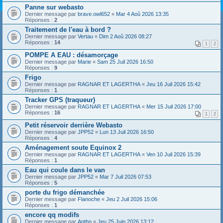
Panne sur webasto
Dernier message par
brave.owl652
«
Mar 4 Aoû 2026 13:35
Réponses :
2
Traitement de l'eau à bord ?
Dernier message par
Vertau
«
Dim 2 Aoû 2026 08:27
Réponses :
14
1
2
POMPE A EAU : désamorçage
Dernier message par
Marie
«
Sam 25 Juil 2026 16:50
Réponses :
9
Frigo
Dernier message par
RAGNAR ET LAGERTHA
«
Jeu 16 Juil 2026 15:42
Réponses :
1
Tracker GPS (traqueur)
Dernier message par
RAGNAR ET LAGERTHA
«
Mer 15 Juil 2026 17:00
Réponses :
16
1
2
Petit réservoir derrière Webasto
Dernier message par
JPP52
«
Lun 13 Juil 2026 16:50
Réponses :
4
Aménagement soute Equinox 2
Dernier message par
RAGNAR ET LAGERTHA
«
Ven 10 Juil 2026 15:39
Réponses :
1
Eau qui coule dans le van
Dernier message par
JPP52
«
Mar 7 Juil 2026 07:53
Réponses :
5
porte du frigo démanchée
Dernier message par
Flanoche
«
Jeu 2 Juil 2026 15:06
Réponses :
1
encore qq modifs
Dernier message par
Antho
«
Jeu 25 Juin 2026 13:12