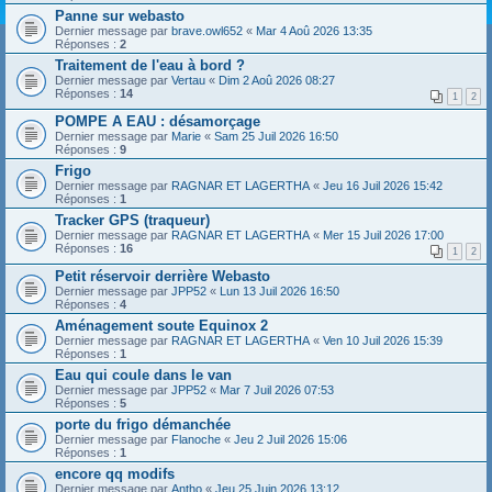
Panne sur webasto
Dernier message par
brave.owl652
«
Mar 4 Aoû 2026 13:35
Réponses :
2
Traitement de l'eau à bord ?
Dernier message par
Vertau
«
Dim 2 Aoû 2026 08:27
Réponses :
14
1
2
POMPE A EAU : désamorçage
Dernier message par
Marie
«
Sam 25 Juil 2026 16:50
Réponses :
9
Frigo
Dernier message par
RAGNAR ET LAGERTHA
«
Jeu 16 Juil 2026 15:42
Réponses :
1
Tracker GPS (traqueur)
Dernier message par
RAGNAR ET LAGERTHA
«
Mer 15 Juil 2026 17:00
Réponses :
16
1
2
Petit réservoir derrière Webasto
Dernier message par
JPP52
«
Lun 13 Juil 2026 16:50
Réponses :
4
Aménagement soute Equinox 2
Dernier message par
RAGNAR ET LAGERTHA
«
Ven 10 Juil 2026 15:39
Réponses :
1
Eau qui coule dans le van
Dernier message par
JPP52
«
Mar 7 Juil 2026 07:53
Réponses :
5
porte du frigo démanchée
Dernier message par
Flanoche
«
Jeu 2 Juil 2026 15:06
Réponses :
1
encore qq modifs
Dernier message par
Antho
«
Jeu 25 Juin 2026 13:12