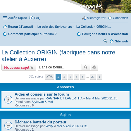
Stylevan - Vans aménagés
Accès rapide
FAQ
M’enregistrer
Connexion
Retour à l'accueil
Le coin des Stylevaners
La Collection ORIGIN (fabriquée dans notre atelier à Auxerre)
Comment participer au forum ?
Fourgons neufs & d'occasion
Site web
ec
La Collection ORIGIN (fabriquée dans notre
her
atelier à Auxerre)
ch
Nouveau sujet
er
651 sujets
1
2
3
4
5
…
27
Annonces
Aides et conseils sur le forum
Dernier message par
RAGNAR ET LAGERTHA
«
Mer 4 Mar 2026 21:13
Posté dans
Stylevan & Moi
Réponses :
6
Sujets
Décharge batterie du porteur
Dernier message par
Wally
«
Mer 5 Aoû 2026 14:31
Réponses :
1