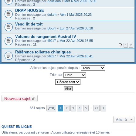
Dernier message par
ZakSooo
«
Mer 6 Mai 2026 15:00
Réponses :
3
DRAP HOUSSE
Dernier message par
duktm
«
Ven 1 Mai 2026 20:23
Réponses :
2
Vend lit de toit
Dernier message par
Doum
«
Lun 27 Avr 2026 05:18
Volume de rangement Austral IV
Dernier message par
fifi017
«
Mer 22 Avr 2026 16:55
Réponses :
11
1
2
Référence toilettes chimiques
Dernier message par
fifi017
«
Mer 22 Avr 2026 16:41
Réponses :
2
Afficher les sujets postés depuis :
Trier par
Nouveau sujet
651 sujets
1
2
3
4
5
…
27
Aller à
QUI EST EN LIGNE
Utilisateurs parcourant ce forum : Aucun utilisateur enregistré et 16 invités