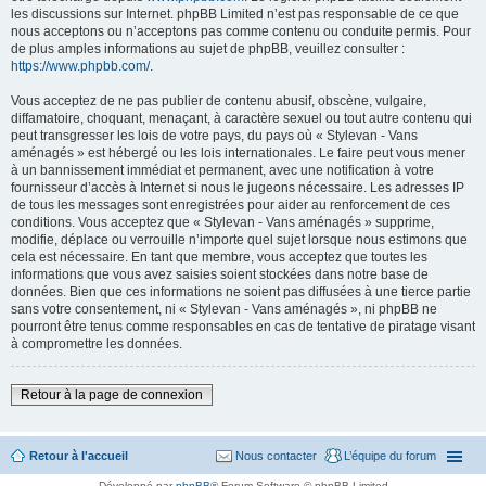
les discussions sur Internet. phpBB Limited n’est pas responsable de ce que
nous acceptons ou n’acceptons pas comme contenu ou conduite permis. Pour
de plus amples informations au sujet de phpBB, veuillez consulter :
https://www.phpbb.com/
.
Vous acceptez de ne pas publier de contenu abusif, obscène, vulgaire,
diffamatoire, choquant, menaçant, à caractère sexuel ou tout autre contenu qui
peut transgresser les lois de votre pays, du pays où « Stylevan - Vans
aménagés » est hébergé ou les lois internationales. Le faire peut vous mener
à un bannissement immédiat et permanent, avec une notification à votre
fournisseur d’accès à Internet si nous le jugeons nécessaire. Les adresses IP
de tous les messages sont enregistrées pour aider au renforcement de ces
conditions. Vous acceptez que « Stylevan - Vans aménagés » supprime,
modifie, déplace ou verrouille n’importe quel sujet lorsque nous estimons que
cela est nécessaire. En tant que membre, vous acceptez que toutes les
informations que vous avez saisies soient stockées dans notre base de
données. Bien que ces informations ne soient pas diffusées à une tierce partie
sans votre consentement, ni « Stylevan - Vans aménagés », ni phpBB ne
pourront être tenus comme responsables en cas de tentative de piratage visant
à compromettre les données.
Retour à la page de connexion
Retour à l'accueil
Nous contacter
L’équipe du forum
Développé par
phpBB
® Forum Software © phpBB Limited