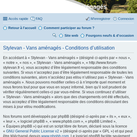
Stylevan - Vans aménagés
Accès rapide
FAQ
M’enregistrer
Connexion
Retour à l'accueil
Comment participer au forum ?
Site web
R
Fourgons neufs & d'occasion
ec
Stylevan - Vans aménagés - Conditions d’utilisation
her
En accédant à « Stylevan - Vans aménagés » (désigné ci-après par « nous »,
ch
« notre », « nos », « Stylevan - Vans aménagés », « http://www.forum-
er
stylevan.fr »), vous acceptez d’être légalement responsable des conditions
suivantes. Si vous n’acceptez pas d’être légalement responsable de toutes les
conditions suivantes, alors n’accédez pas et/ou n’utilisez pas « Stylevan - Vans
aménagés ». Nous pouvons modifier celles-ci à n’importe quel moment et
nous ferons tout pour que vous en soyez informé, bien qu’il soit prudent de
vérifier régulièrement celles-ci par vous-même. Si vous continuez d’utiliser
« Stylevan - Vans aménagés » alors que des changements ont été effectués,
vous acceptez d’être légalement responsable des conditions découlant des
mises à jour et/ou modifications.
Nos forums sont développés par phpBB (désigné ci-après par « ils », « eux »,
« leur », « logiciel phpBB », « www.phpbb.com », « phpBB Limited »,
« Équipes phpBB ») qui est un script libre de forum, déclaré sous la licence
«
GNU General Public License v2
» (désigné ci-après par « GPL ») et qui peut
être téléchargé depuis
www.phpbb.com
. Le logiciel phpBB facilite seulement