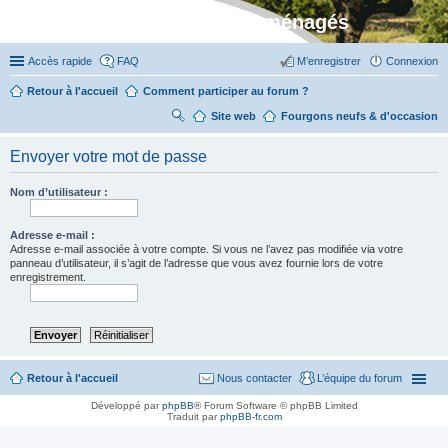
Stylevan - Vans aménagés
Accès rapide
FAQ
M’enregistrer
Connexion
Retour à l'accueil
Comment participer au forum ?
Site web
R
Fourgons neufs & d'occasion
ec
Envoyer votre mot de passe
her
ch
Nom d’utilisateur :
er
Adresse e-mail :
Adresse e-mail associée à votre compte. Si vous ne l’avez pas modifiée via votre
panneau d’utilisateur, il s’agit de l’adresse que vous avez fournie lors de votre
enregistrement.
Retour à l'accueil
Nous contacter
L’équipe du forum
Développé par
phpBB
® Forum Software © phpBB Limited
Traduit par
phpBB-fr.com