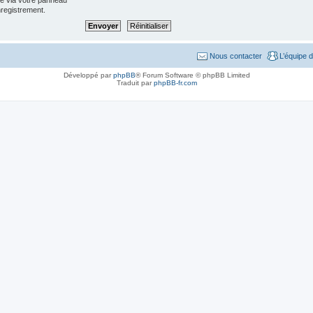
ée via votre panneau
enregistrement.
Nous contacter
L’équipe 
Développé par
phpBB
® Forum Software © phpBB Limited
Traduit par
phpBB-fr.com