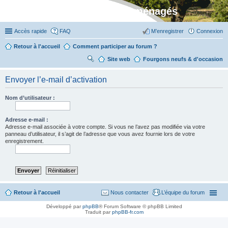
Stylevan - Vans aménagés
Accès rapide
FAQ
M’enregistrer
Connexion
Retour à l'accueil
Comment participer au forum ?
Site web
R
Fourgons neufs & d'occasion
ec
Envoyer l’e-mail d’activation
her
ch
Nom d’utilisateur :
er
Adresse e-mail :
Adresse e-mail associée à votre compte. Si vous ne l’avez pas modifiée via votre
panneau d’utilisateur, il s’agit de l’adresse que vous avez fournie lors de votre
enregistrement.
Retour à l'accueil
Nous contacter
L’équipe du forum
Développé par
phpBB
® Forum Software © phpBB Limited
Traduit par
phpBB-fr.com