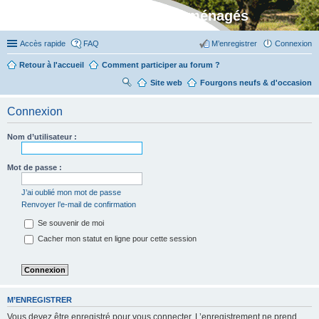
Stylevan - Vans aménagés
Accès rapide
FAQ
M’enregistrer
Connexion
Retour à l'accueil
Comment participer au forum ?
Site web
R
Fourgons neufs & d'occasion
ec
Connexion
her
ch
Nom d’utilisateur :
er
Mot de passe :
J’ai oublié mon mot de passe
Renvoyer l’e-mail de confirmation
Se souvenir de moi
Cacher mon statut en ligne pour cette session
M’ENREGISTRER
Vous devez être enregistré pour vous connecter. L’enregistrement ne prend