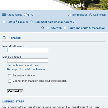
Stylevan - Vans aménagés
Accès rapide
FAQ
M’enregistrer
Connexion
Retour à l'accueil
Comment participer au forum ?
Site web
R
Fourgons neufs & d'occasion
ec
Connexion
her
ch
Nom d’utilisateur :
er
Mot de passe :
J’ai oublié mon mot de passe
Renvoyer l’e-mail de confirmation
Se souvenir de moi
Cacher mon statut en ligne pour cette session
M’ENREGISTRER
Vous devez être enregistré pour vous connecter. L’enregistrement ne prend