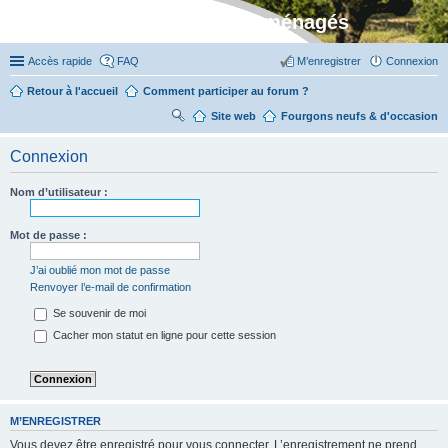
Stylevan - Vans aménagés
Accès rapide
FAQ
M’enregistrer
Connexion
Retour à l'accueil
Comment participer au forum ?
Site web
R
Fourgons neufs & d'occasion
ec
Connexion
her
ch
Nom d’utilisateur :
er
Mot de passe :
J’ai oublié mon mot de passe
Renvoyer l’e-mail de confirmation
Se souvenir de moi
Cacher mon statut en ligne pour cette session
M’ENREGISTRER
Vous devez être enregistré pour vous connecter. L’enregistrement ne prend