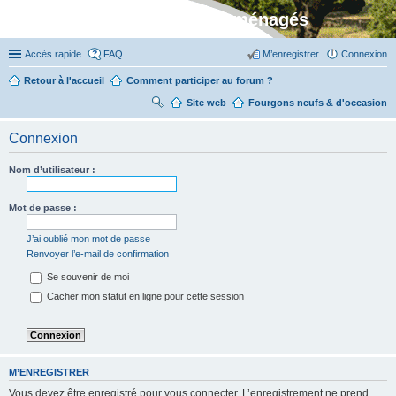
Stylevan - Vans aménagés
Accès rapide
FAQ
M’enregistrer
Connexion
Retour à l'accueil
Comment participer au forum ?
Site web
R
Fourgons neufs & d'occasion
ec
Connexion
her
ch
Nom d’utilisateur :
er
Mot de passe :
J’ai oublié mon mot de passe
Renvoyer l’e-mail de confirmation
Se souvenir de moi
Cacher mon statut en ligne pour cette session
M’ENREGISTRER
Vous devez être enregistré pour vous connecter. L’enregistrement ne prend