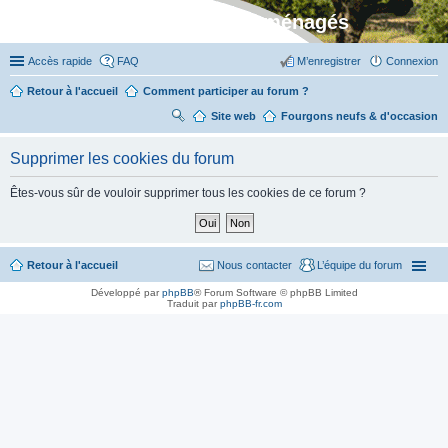
Stylevan - Vans aménagés
Accès rapide
FAQ
M’enregistrer
Connexion
Retour à l'accueil
Comment participer au forum ?
Site web
R
Fourgons neufs & d'occasion
ec
Supprimer les cookies du forum
her
ch
Êtes-vous sûr de vouloir supprimer tous les cookies de ce forum ?
er
Retour à l'accueil
Nous contacter
L’équipe du forum
Développé par
phpBB
® Forum Software © phpBB Limited
Traduit par
phpBB-fr.com