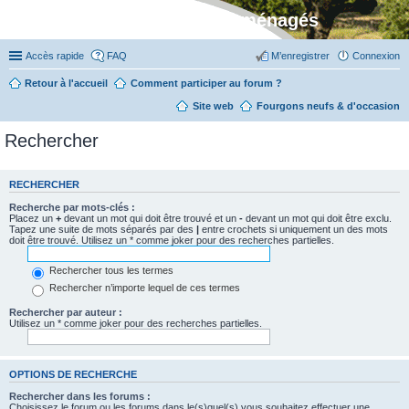
Stylevan - Vans aménagés
Accès rapide
FAQ
M’enregistrer
Connexion
Retour à l'accueil
Comment participer au forum ?
Site web
Fourgons neufs & d'occasion
Rechercher
RECHERCHER
Recherche par mots-clés :
Placez un
+
devant un mot qui doit être trouvé et un
-
devant un mot qui doit être exclu.
Tapez une suite de mots séparés par des
|
entre crochets si uniquement un des mots
doit être trouvé. Utilisez un * comme joker pour des recherches partielles.
Rechercher tous les termes
Rechercher n’importe lequel de ces termes
Rechercher par auteur :
Utilisez un * comme joker pour des recherches partielles.
OPTIONS DE RECHERCHE
Rechercher dans les forums :
Choisissez le forum ou les forums dans le(s)quel(s) vous souhaitez effectuer une