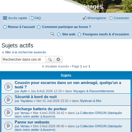
Stylevan - Vans aménagés
Accès rapide
FAQ
M’enregistrer
Connexion
Retour à l'accueil
Comment participer au forum ?
Site web
R
Fourgons neufs & d'occasion
ec
Sujets actifs
her
Aller à la recherche avancée
ch
er
6 résultats trouvés • Page
1
sur
1
Sujets
Coussin pour escarres dans un van aménagé, quelqu'un a
testé ?
par
Aylin
» Jeu 6 Aoû 2026 12:18 » dans
Voyages & Rassemblements
Sécurité à bord de nuit
par
Yayabou
» Ven 31 Juil 2026 23:32 » dans
Stylevan & Moi
Décharge batterie du porteur
par
Vertau
» Mar 4 Aoû 2026 16:42 » dans
La Collection ORIGIN (fabriquée
dans notre atelier à Auxerre)
Panne sur webasto
par
Vertau
» Dim 2 Aoû 2026 08:40 » dans
La Collection ORIGIN (fabriquée
dans notre atelier à Auxerre)