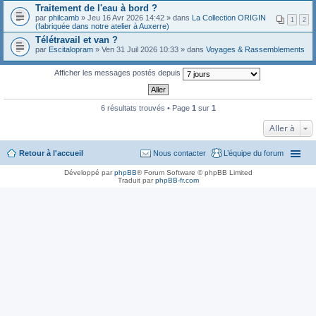
Traitement de l'eau à bord ?
par
philcamb
» Jeu 16 Avr 2026 14:42 » dans
La Collection ORIGIN
1
2
(fabriquée dans notre atelier à Auxerre)
Télétravail et van ?
par
Escitalopram
» Ven 31 Juil 2026 10:33 » dans
Voyages & Rassemblements
Afficher les messages postés depuis
6 résultats trouvés • Page
1
sur
1
Aller à
Retour à l'accueil
Nous contacter
L’équipe du forum
Développé par
phpBB
® Forum Software © phpBB Limited
Traduit par
phpBB-fr.com