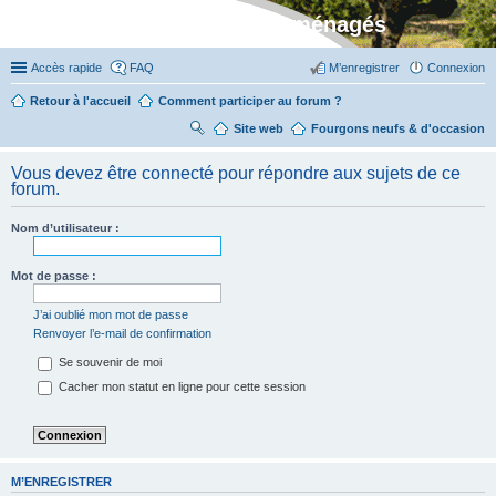
Stylevan - Vans aménagés
Accès rapide
FAQ
M’enregistrer
Connexion
Retour à l'accueil
Comment participer au forum ?
Site web
R
Fourgons neufs & d'occasion
ec
Vous devez être connecté pour répondre aux sujets de ce
her
forum.
ch
Nom d’utilisateur :
er
Mot de passe :
J’ai oublié mon mot de passe
Renvoyer l’e-mail de confirmation
Se souvenir de moi
Cacher mon statut en ligne pour cette session
M’ENREGISTRER