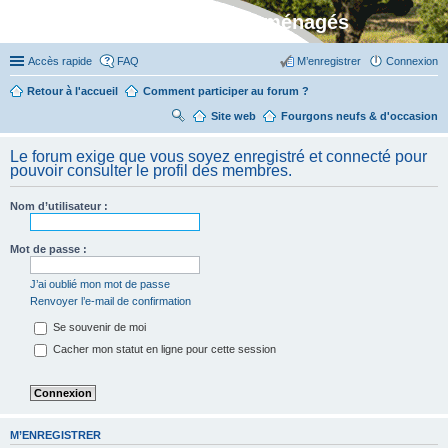
Stylevan - Vans aménagés
Accès rapide
FAQ
M’enregistrer
Connexion
Retour à l'accueil
Comment participer au forum ?
Site web
R
Fourgons neufs & d'occasion
ec
Le forum exige que vous soyez enregistré et connecté pour
her
pouvoir consulter le profil des membres.
ch
Nom d’utilisateur :
er
Mot de passe :
J’ai oublié mon mot de passe
Renvoyer l’e-mail de confirmation
Se souvenir de moi
Cacher mon statut en ligne pour cette session
M’ENREGISTRER