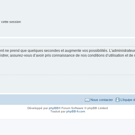
 cette session
ment ne prend que quelques secondes et augmente vos possibilités. L’administrate
strer, assurez-vous d’avoir pris connaissance de nos conditions d’utilisation et de n
Nous contacter
L’équipe 
Développé par
phpBB
® Forum Software © phpBB Limited
Traduit par
phpBB-fr.com